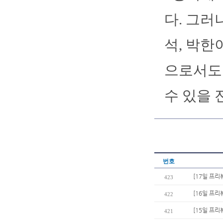
다. 그러
석, 박한
으로서도 
수 있을 
번호
[17일 프리
423
[16일 프리
422
[15일 프리
421