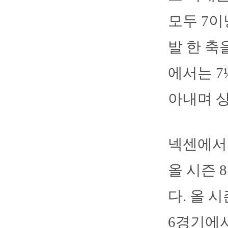
모두 7이
발 한 축
에서는 7
아내며 상
넥센에서
올 시즌 
다. 올 
6경기에서