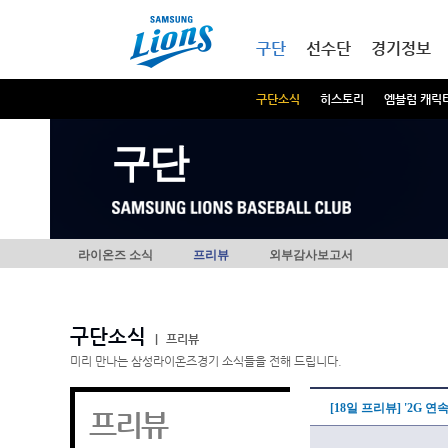
본문내용 바로가기
메인메뉴 바로가기
구단
선수단
경기정보
구단소식
히스토리
엠블럼 캐릭
구단
라이온즈 소식
프리뷰
외부감사보고서
구단소식
|
프리뷰
미리 만나는 삼성라이온즈경기 소식들을 전해 드립니다.
[18일 프리뷰] '2G 
프리뷰