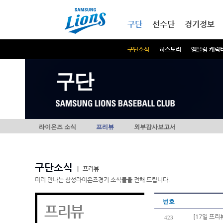
본문내용 바로가기
메인메뉴 바로가기
구단
선수단
경기정보
구단소식
히스토리
엠블럼 캐릭
구단
라이온즈 소식
프리뷰
외부감사보고서
구단소식
|
프리뷰
미리 만나는 삼성라이온즈경기 소식들을 전해 드립니다.
번호
프리뷰
[17일 프리
423