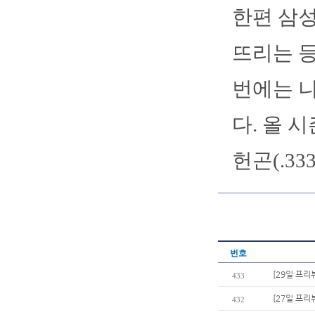
한편 삼성
뜨리는 등
번에는 니
다. 올 
헌곤(.33
번호
[29일 프리
433
[27일 프리
432