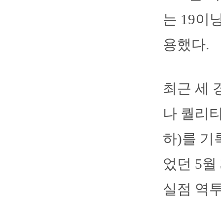
는 19이
용했다.
최근 세 
나 퀄리티
하)를 기
었던 5월
실점 역투