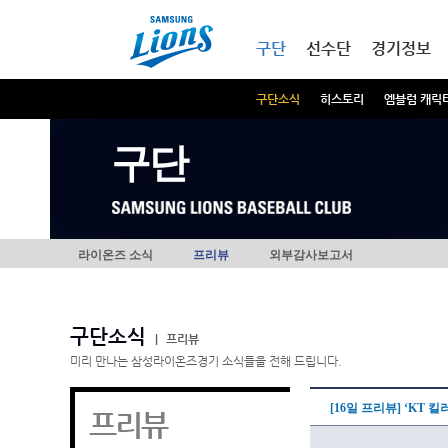
본문내용 바로가기
메인메뉴 바로가기
구단
선수단
경기정보
구단소식
히스토리
엠블럼 캐릭
구단
라이온즈 소식
프리뷰
외부감사보고서
구단소식
|
프리뷰
미리 만나는 삼성라이온즈경기 소식들을 전해 드립니다.
[16일 프리뷰] ‘KT 
프리뷰