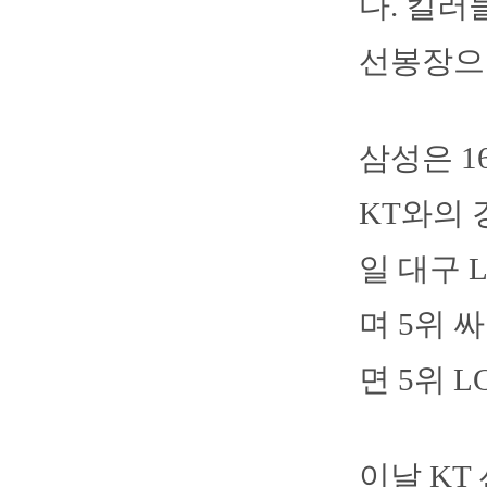
다. 킬러
선봉장으
삼성은 
KT와의 
일 대구 
며 5위 
면 5위 
이날 KT