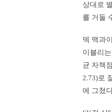
상대로 별
를 거둘 
덱 맥과이
이블리는 
균 자책점
2.73)로
에 그쳤다