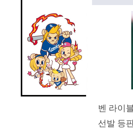
벤 라이블
선발 등판