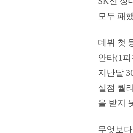
SK전 상
모두 패했다
데뷔 첫 
안타(1피
지난달 3
실점 퀄
을 받지 
무엇보다 