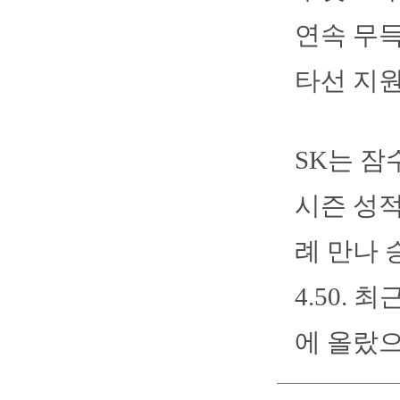
연속 무득
타선 지원
SK는 잠
시즌 성적은
례 만나 
4.50.
에 올랐으