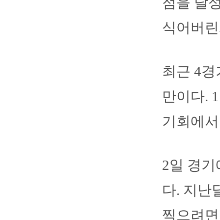
점을 달
식어버린게
최근 4경
만이다. 
기회에서
2일 경기
다. 지난
찍으려면