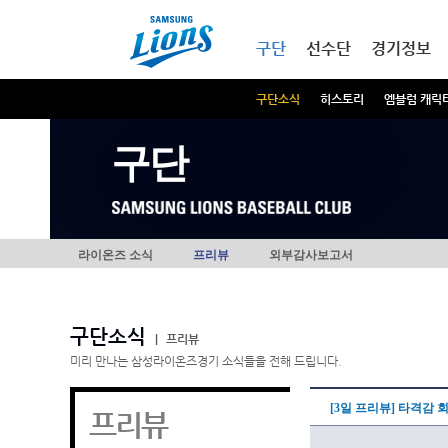
본문내용 바로가기
메인메뉴 바로가기
구단
선수단
경기정보
구단소식
히스토리
엠블럼 캐릭
구단
라이온즈 소식
프리뷰
외부감사보고서
구단소식
|
프리뷰
미리 만나는 삼성라이온즈경기 소식들을 전해 드립니다.
[3일 프리뷰] 타격감 
프리뷰