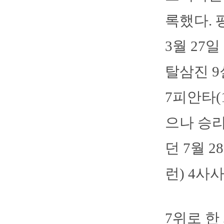
록했다. 
3월 27
탈삼진 9
7피안타(
으나 승리
던 7월 
런) 4사
7위로 한