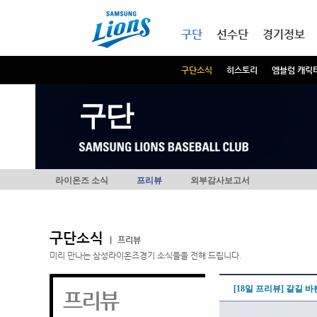
본문내용 바로가기
메인메뉴 바로가기
구단
선수단
경기정보
구단소식
히스토리
엠블럼 캐릭
구단
라이온즈 소식
프리뷰
외부감사보고서
구단소식
|
프리뷰
미리 만나는 삼성라이온즈경기 소식들을 전해 드립니다.
[18일 프리뷰] 갈길 
프리뷰