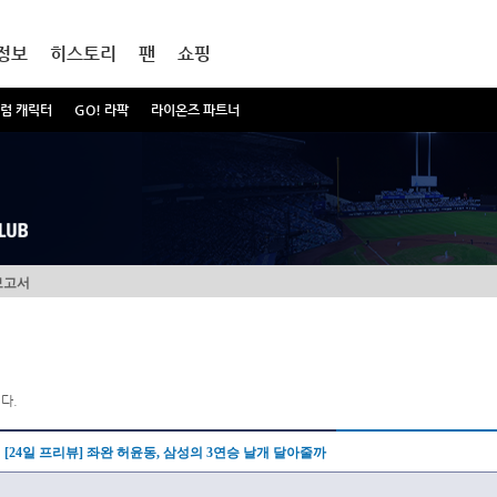
정보
히스토리
팬
쇼핑
럼 캐릭터
GO! 라팍
라이온즈 파트너
보고서
다.
[24일 프리뷰] 좌완 허윤동, 삼성의 3연승 날개 달아줄까