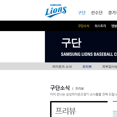
본문내용 바로가기
메인메뉴 바로가기
구단
선수단
경기
구단소식
히스토리
엠블
구단
라이온즈 소식
프리뷰
외부감사
구단소식
|
프리뷰
미리 만나는 삼성라이온즈경기 소식들을 전해 드립니
프리뷰