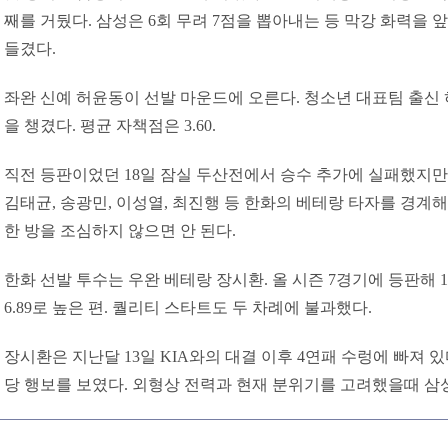
째를 거뒀다. 삼성은 6회 무려 7점을 뽑아내는 등 막강 화력을
들겼다.
좌완 신예 허윤동이 선발 마운드에 오른다. 청소년 대표팀 출신 
을 챙겼다. 평균 자책점은 3.60.
직전 등판이었던 18일 잠실 두산전에서 승수 추가에 실패했지만 
김태균, 송광민, 이성열, 최진행 등 한화의 베테랑 타자를 경계해
한 방을 조심하지 않으면 안 된다.
한화 선발 투수는 우완 베테랑 장시환. 올 시즌 7경기에 등판해 
6.89로 높은 편. 퀄리티 스타트도 두 차례에 불과했다.
장시환은 지난달 13일 KIA와의 대결 이후 4연패 수렁에 빠져 
당 행보를 보였다. 외형상 전력과 현재 분위기를 고려했을때 삼