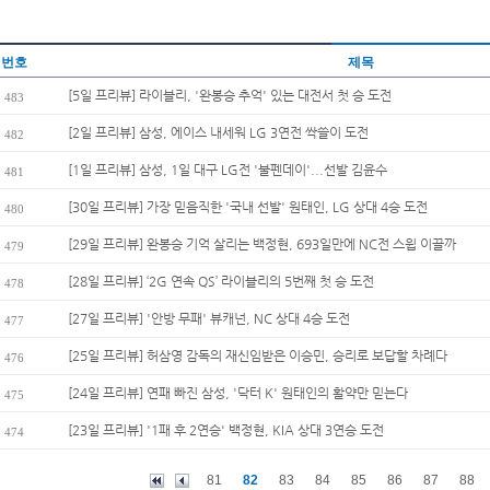
번호
제목
[5일 프리뷰] 라이블리, '완봉승 추억' 있는 대전서 첫 승 도전
483
[2일 프리뷰] 삼성, 에이스 내세워 LG 3연전 싹쓸이 도전
482
[1일 프리뷰] 삼성, 1일 대구 LG전 '불펜데이'...선발 김윤수
481
[30일 프리뷰] 가장 믿음직한 '국내 선발' 원태인, LG 상대 4승 도전
480
[29일 프리뷰] 완봉승 기억 살리는 백정현, 693일만에 NC전 스윕 이끌까
479
[28일 프리뷰] ‘2G 연속 QS’ 라이블리의 5번째 첫 승 도전
478
[27일 프리뷰] '안방 무패' 뷰캐넌, NC 상대 4승 도전
477
[25일 프리뷰] 허삼영 감독의 재신임받은 이승민, 승리로 보답할 차례다
476
[24일 프리뷰] 연패 빠진 삼성, '닥터 K' 원태인의 활약만 믿는다
475
[23일 프리뷰] '1패 후 2연승' 백정현, KIA 상대 3연승 도전
474
81
82
83
84
85
86
87
88