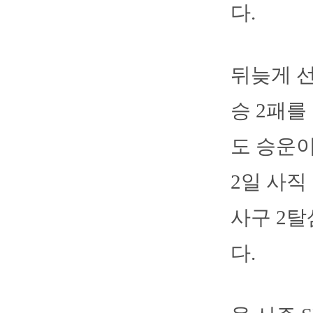
다.
뒤늦게 선
승 2패를
도 승운이
2일 사직
사구 2탈
다.