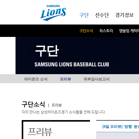
본문내용 바로가기
메인메뉴 바로가기
구단
선수단
경기정보
구단소식
히스토리
엠블럼 캐릭
구단
라이온즈 소식
프리뷰
외부감사보고서
구단소식
|
프리뷰
미리 만나는 삼성라이온즈경기 소식들을 전해 드립니다.
[8일 프리뷰] '맏형' 
프리뷰