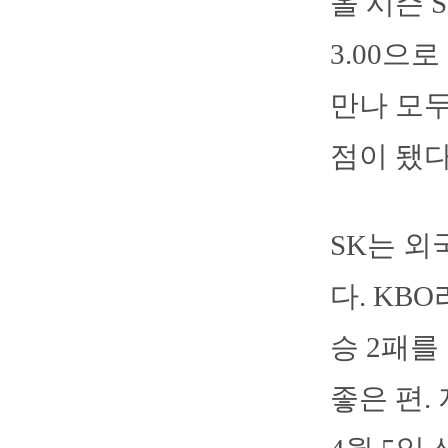
올 시즌 
3.00으
만나 모두
점이 됐다
SK는 외
다. KB
승 2패를
좋은 편.