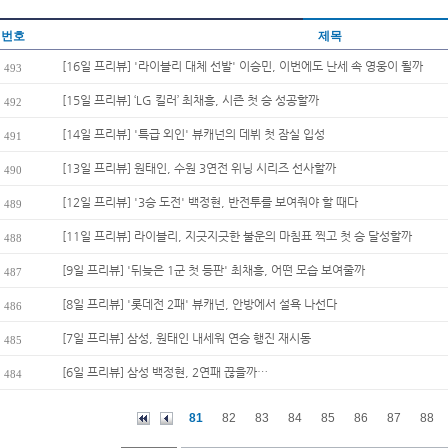
번호
제목
[16일 프리뷰] '라이블리 대체 선발' 이승민, 이번에도 난세 속 영웅이 될까
493
[15일 프리뷰] ‘LG 킬러’ 최채흥, 시즌 첫 승 성공할까
492
[14일 프리뷰] '특급 외인' 뷰캐넌의 데뷔 첫 잠실 입성
491
[13일 프리뷰] 원태인, 수원 3연전 위닝 시리즈 선사할까
490
[12일 프리뷰] '3승 도전' 백정현, 반전투를 보여줘야 할 때다
489
[11일 프리뷰] 라이블리, 지긋지긋한 불운의 마침표 찍고 첫 승 달성할까
488
[9일 프리뷰] '뒤늦은 1군 첫 등판' 최채흥, 어떤 모습 보여줄까
487
[8일 프리뷰] '롯데전 2패' 뷰캐넌, 안방에서 설욕 나선다
486
[7일 프리뷰] 삼성, 원태인 내세워 연승 행진 재시동
485
[6일 프리뷰] 삼성 백정현, 2연패 끊을까…
484
81
82
83
84
85
86
87
88