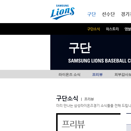
본문내용 바로가기
메인메뉴 바로가기
구단
선수단
경기
구단소식
히스토리
엠블
구단
라이온즈 소식
프리뷰
외부감사
구단소식
|
프리뷰
미리 만나는 삼성라이온즈경기 소식들을 전해 드립니
프리뷰