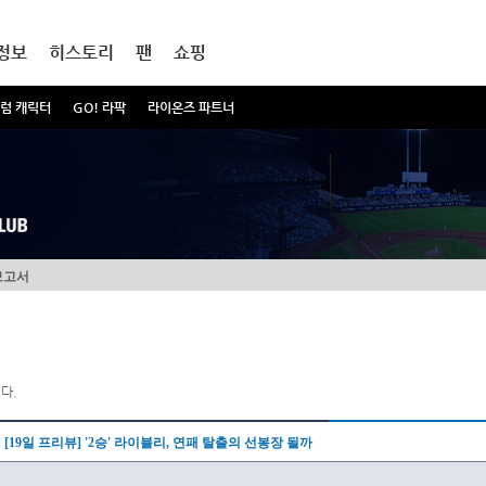
정보
히스토리
팬
쇼핑
럼 캐릭터
GO! 라팍
라이온즈 파트너
보고서
다.
[19일 프리뷰] '2승' 라이블리, 연패 탈출의 선봉장 될까