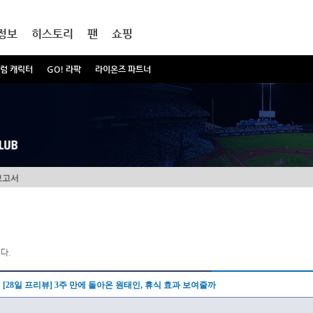
정보
히스토리
팬
쇼핑
럼 캐릭터
GO! 라팍
라이온즈 파트너
보고서
다.
[28일 프리뷰] 3주 만에 돌아온 원태인, 휴식 효과 보여줄까