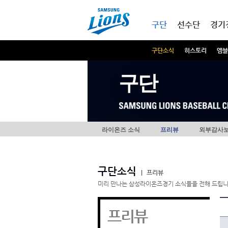
본문내용 바로가기
메인메뉴 바로가기
구단
선수단
경기
구단소식
히스토리
엠블
구단
라이온즈 소식
프리뷰
외부감사
구단소식
|
프리뷰
미리 만나는 삼성라이온즈경기 소식들을 전해 드립니
프리뷰