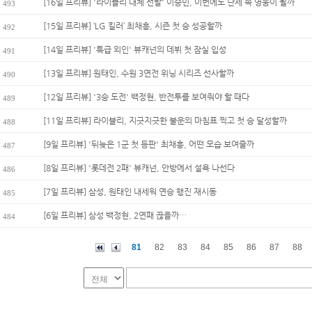
[16일 프리뷰] '라이블리 대체 선발' 이승민, 이번에도 난세 속 영웅이 될까
493
[15일 프리뷰] ‘LG 킬러’ 최채흥, 시즌 첫 승 성공할까
492
[14일 프리뷰] '특급 외인' 뷰캐넌의 데뷔 첫 잠실 입성
491
[13일 프리뷰] 원태인, 수원 3연전 위닝 시리즈 선사할까
490
[12일 프리뷰] '3승 도전' 백정현, 반전투를 보여줘야 할 때다
489
[11일 프리뷰] 라이블리, 지긋지긋한 불운의 마침표 찍고 첫 승 달성할까
488
[9일 프리뷰] '뒤늦은 1군 첫 등판' 최채흥, 어떤 모습 보여줄까
487
[8일 프리뷰] '롯데전 2패' 뷰캐넌, 안방에서 설욕 나선다
486
[7일 프리뷰] 삼성, 원태인 내세워 연승 행진 재시동
485
[6일 프리뷰] 삼성 백정현, 2연패 끊을까…
484
81
82
83
84
85
86
87
88