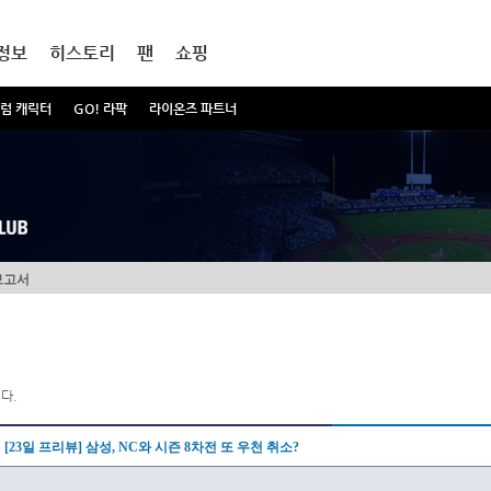
정보
히스토리
팬
쇼핑
럼 캐릭터
GO! 라팍
라이온즈 파트너
보고서
다.
[23일 프리뷰] 삼성, NC와 시즌 8차전 또 우천 취소?