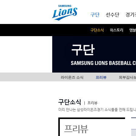
본문내용 바로가기
메인메뉴 바로가기
구단
선수단
경기
구단소식
히스토리
엠블
구단
라이온즈 소식
프리뷰
외부감사
구단소식
|
프리뷰
미리 만나는 삼성라이온즈경기 소식들을 전해 드립니
프리뷰