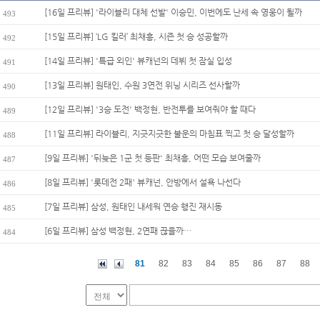
[16일 프리뷰] '라이블리 대체 선발' 이승민, 이번에도 난세 속 영웅이 될까
493
[15일 프리뷰] ‘LG 킬러’ 최채흥, 시즌 첫 승 성공할까
492
[14일 프리뷰] '특급 외인' 뷰캐넌의 데뷔 첫 잠실 입성
491
[13일 프리뷰] 원태인, 수원 3연전 위닝 시리즈 선사할까
490
[12일 프리뷰] '3승 도전' 백정현, 반전투를 보여줘야 할 때다
489
[11일 프리뷰] 라이블리, 지긋지긋한 불운의 마침표 찍고 첫 승 달성할까
488
[9일 프리뷰] '뒤늦은 1군 첫 등판' 최채흥, 어떤 모습 보여줄까
487
[8일 프리뷰] '롯데전 2패' 뷰캐넌, 안방에서 설욕 나선다
486
[7일 프리뷰] 삼성, 원태인 내세워 연승 행진 재시동
485
[6일 프리뷰] 삼성 백정현, 2연패 끊을까…
484
81
82
83
84
85
86
87
88