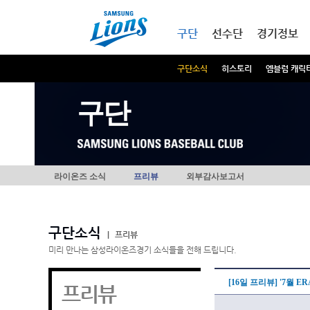
본문내용 바로가기
메인메뉴 바로가기
구단
선수단
경기정보
구단소식
히스토리
엠블럼 캐릭
구단
라이온즈 소식
프리뷰
외부감사보고서
구단소식
|
프리뷰
미리 만나는 삼성라이온즈경기 소식들을 전해 드립니다.
[16일 프리뷰] '7월 E
프리뷰