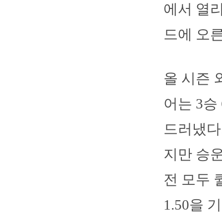
에서 열리
드에 오른
올 시즌 
어는 3승
드러냈다.
지만 승운
전 모두 
1.50을