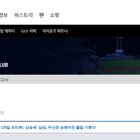
정보
히스토리
팬
쇼핑
럼 캐릭터
GO! 라팍
라이온즈 파트너
보고서
다.
[28일 프리뷰] '상승세' 삼성, 두산전 승패마진 줄일 기회다