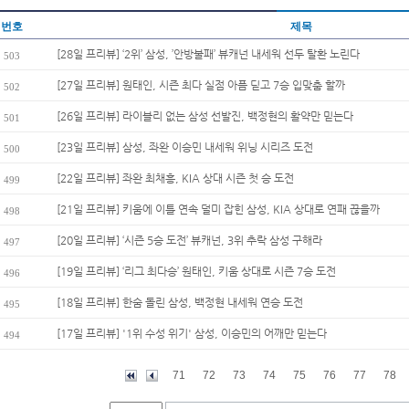
번호
제목
[28일 프리뷰] ‘2위’ 삼성, ’안방불패’ 뷰캐넌 내세워 선두 탈환 노린다
503
[27일 프리뷰] 원태인, 시즌 최다 실점 아픔 딛고 7승 입맞춤 할까
502
[26일 프리뷰] 라이블리 없는 삼성 선발진, 백정현의 활약만 믿는다
501
[23일 프리뷰] 삼성, 좌완 이승민 내세워 위닝 시리즈 도전
500
[22일 프리뷰] 좌완 최채흥, KIA 상대 시즌 첫 승 도전
499
[21일 프리뷰] 키움에 이틀 연속 덜미 잡힌 삼성, KIA 상대로 연패 끊을까
498
[20일 프리뷰] ‘시즌 5승 도전’ 뷰캐넌, 3위 추락 삼성 구해라
497
[19일 프리뷰] ‘리그 최다승’ 원태인, 키움 상대로 시즌 7승 도전
496
[18일 프리뷰] 한숨 돌린 삼성, 백정현 내세워 연승 도전
495
[17일 프리뷰] '1위 수성 위기' 삼성, 이승민의 어깨만 믿는다
494
71
72
73
74
75
76
77
78