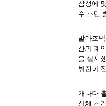
삼성에 
수 조던 
발라조빅은
산과 계약
을 실시했
뷔전이 
캐나다 출
신체 조건