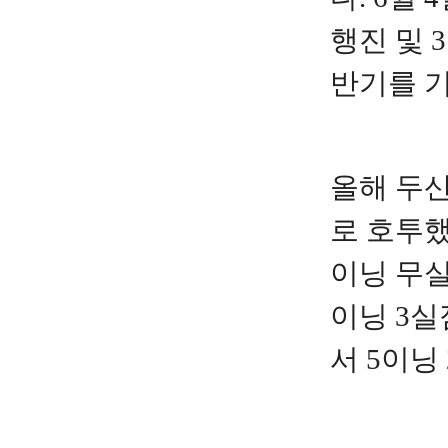
행진 및 
반기를 기
올해 두산
로 호투했
이닝 무실
이닝 3실
서 5이닝