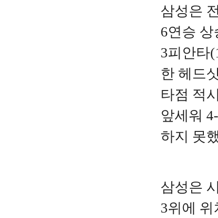
삼성은 전
6연승 상
3피안타(
한 헤드샷
타점 적시
앞세워 4
하지 못
삼성은 시즌
3위에 위