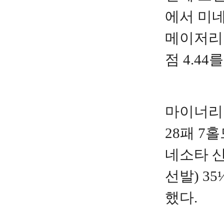
에서 미네
메이저리그
점 4.44
마이너리그
28패 7
네소타 산
선발) 3
했다.