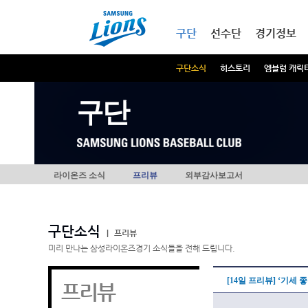
본문내용 바로가기
메인메뉴 바로가기
구단
선수단
경기정보
구단소식
히스토리
엠블럼 캐릭
구단
라이온즈 소식
프리뷰
외부감사보고서
구단소식
|
프리뷰
미리 만나는 삼성라이온즈경기 소식들을 전해 드립니다.
[14일 프리뷰] ‘기세
프리뷰