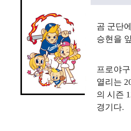
곰 군단에
승현을 
프로야구
열리는 2
의 시즌 
경기다.