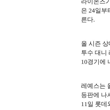
라이온즈가
은 24일부
른다.
올 시즌 상
투수 대니 
10경기에 
레예스는 올
등판에 나서
11일 롯데