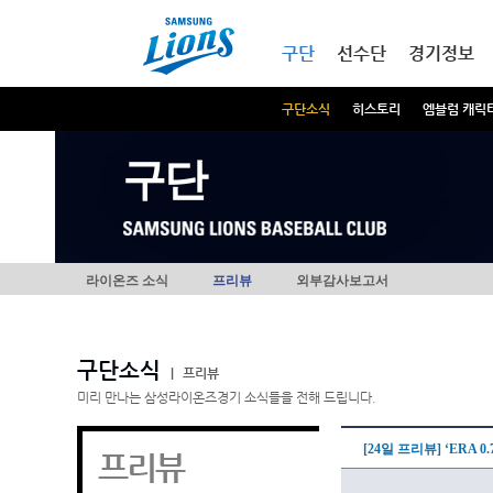
본문내용 바로가기
메인메뉴 바로가기
구단
선수단
경기정보
구단소식
히스토리
엠블럼 캐릭
구단
라이온즈 소식
프리뷰
외부감사보고서
구단소식
|
프리뷰
미리 만나는 삼성라이온즈경기 소식들을 전해 드립니다.
[24일 프리뷰] ‘ERA 
프리뷰