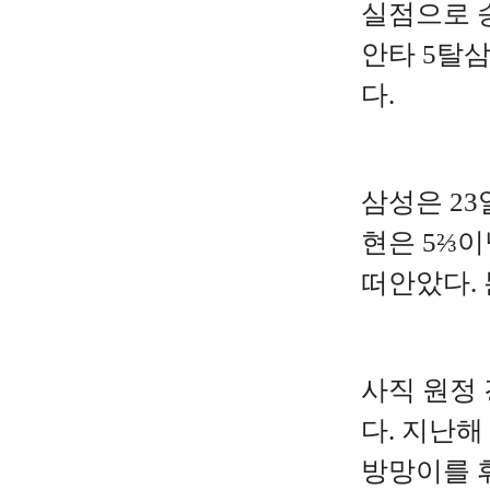
실점으로 승
안타 5탈삼
다.
삼성은 23
현은 5⅔이
떠안았다.
사직 원정
다. 지난해
방망이를 휘