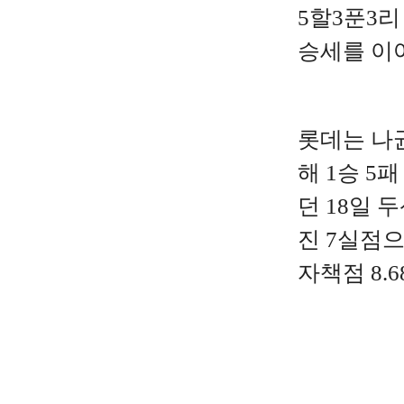
5할3푼3리
승세를 이
롯데는
나
해
1
승
5
패
던
18
일
두
진
7
실점
자책점
8.6