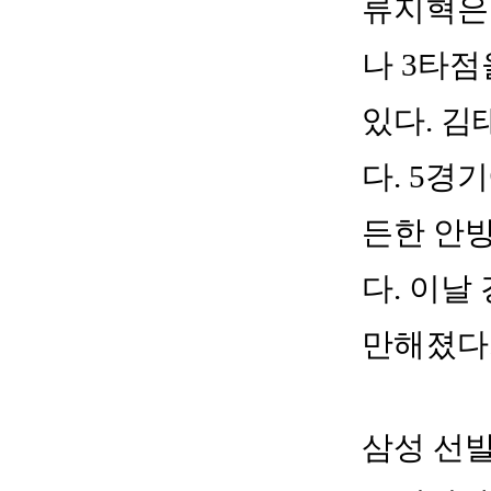
류지혁은 
나 3타
있다. 김
다. 5경기
든한 안
다. 이날
만해졌다
삼성 선발