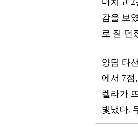
마치고 2
감을 보였
로 잘 던
양팀 타선
에서 7점
렐라가 
빛냈다. 