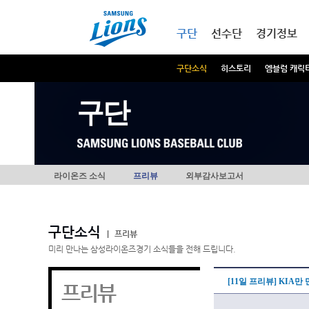
본문내용 바로가기
메인메뉴 바로가기
구단
선수단
경기정보
구단소식
히스토리
엠블럼 캐릭
구단
라이온즈 소식
프리뷰
외부감사보고서
구단소식
|
프리뷰
미리 만나는 삼성라이온즈경기 소식들을 전해 드립니다.
[11일 프리뷰] KIA
프리뷰