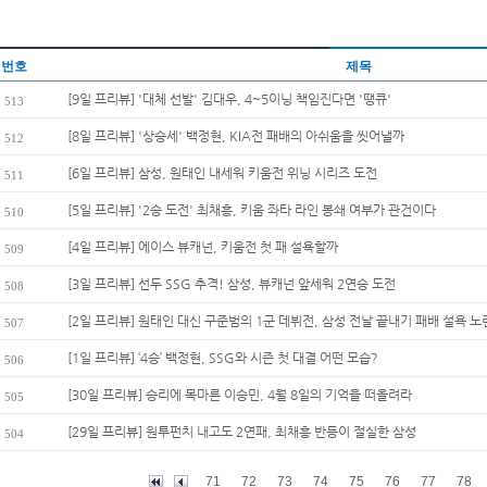
번호
제목
[9일 프리뷰] '대체 선발' 김대우, 4~5이닝 책임진다면 '땡큐'
513
[8일 프리뷰] '상승세' 백정현, KIA전 패배의 아쉬움을 씻어낼까
512
[6일 프리뷰] 삼성, 원태인 내세워 키움전 위닝 시리즈 도전
511
[5일 프리뷰] '2승 도전' 최채흥, 키움 좌타 라인 봉쇄 여부가 관건이다
510
[4일 프리뷰] 에이스 뷰캐넌, 키움전 첫 패 설욕할까
509
[3일 프리뷰] 선두 SSG 추격! 삼성, 뷰캐넌 앞세워 2연승 도전
508
[2일 프리뷰] 원태인 대신 구준범의 1군 데뷔전, 삼성 전날 끝내기 패배 설욕 노
507
[1일 프리뷰] ‘4승’ 백정현, SSG와 시즌 첫 대결 어떤 모습?
506
[30일 프리뷰] 승리에 목마른 이승민, 4월 8일의 기억을 떠올려라
505
[29일 프리뷰] 원투펀치 내고도 2연패, 최채흥 반등이 절실한 삼성
504
71
72
73
74
75
76
77
78