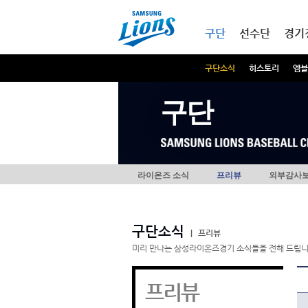
본문내용 바로가기
메인메뉴 바로가기
구단
선수단
경기
구단소식
히스토리
엠블
구단
라이온즈 소식
프리뷰
외부감사
구단소식
|
프리뷰
미리 만나는 삼성라이온즈경기 소식들을 전해 드립니
프리뷰