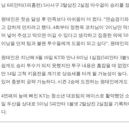
닝 6피안타(1피홈런) 5사사구 2탈삼진 2실점 마수걸이 승리를 
원태인은 첫승 달성 후 만족보다 아쉬움이 더 컸다. "연습경기와
고 강하게 던지려고 했다. 4회부터 정현욱 코치님이 '2이닝만 막
어 넣어 주셨고 막으면 이길 수 있다고 생각하고 집중한 덕에 5이
이닝을 던져 팀과 불펜 투수들에게 도움이 되고 싶다". 원태인의
원태인은 지난해 6월 16일 KT와 만나 6이닝 1실점(5피안타 3볼
쉽게도 승리 투수가 되지 못했지만 투구 내용은 흠잡을 데 없었다
만 14일 고척 키움전을 계기로 상승세를 타게 될 가능성이 높다
있어 충분히 공략 가능하다. 시즌 2승에 도전하는 원태인에게도 
4연패의 늪에 빠진 KT는 청소년 대표팀의 에이스로 활약했던 소
일 두산을 상대로 5이닝 5피안타 1볼넷 2탈삼진 2실점을 기록
다.