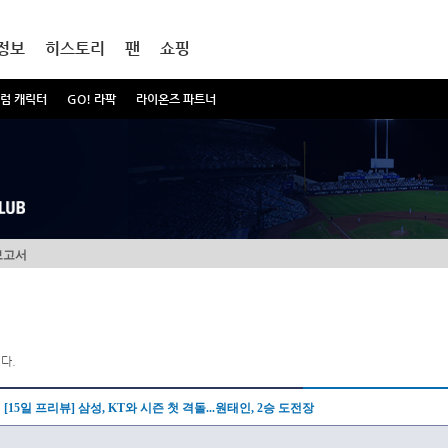
정보
히스토리
팬
쇼핑
럼 캐릭터
GO! 라팍
라이온즈 파트너
보고서
다.
[15일 프리뷰] 삼성, KT와 시즌 첫 격돌...원태인, 2승 도전장