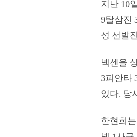
지난 10
9탈삼진 
성 선발진
넥센을 상
3피안타 
있다. 당
한현희는 
넷 1사구