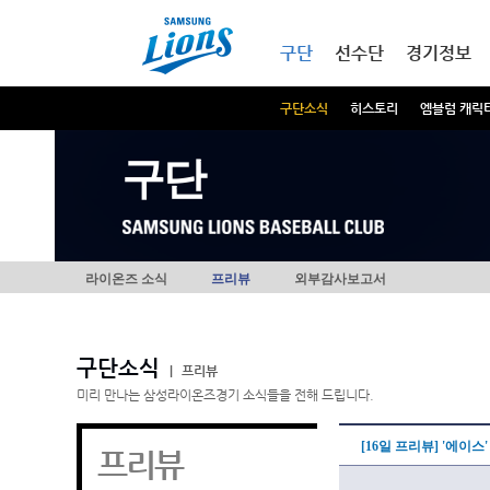
본문내용 바로가기
메인메뉴 바로가기
구단
선수단
경기정보
구단소식
히스토리
엠블럼 캐릭
구단
라이온즈 소식
프리뷰
외부감사보고서
구단소식
|
프리뷰
미리 만나는 삼성라이온즈경기 소식들을 전해 드립니다.
[16일 프리뷰] '에이
프리뷰