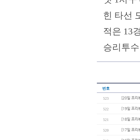
힌 타선 
적은 13
승리투수
번호
[20일 프리
523
[19일 프리뷰
522
[18일 프리
521
[17일 프리
520