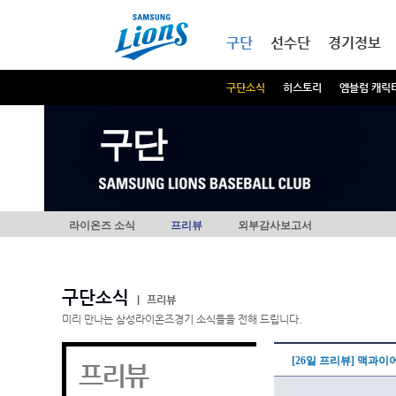
본문내용 바로가기
메인메뉴 바로가기
구단
선수단
경기정보
구단소식
히스토리
엠블럼 캐릭
구단
라이온즈 소식
프리뷰
외부감사보고서
구단소식
|
프리뷰
미리 만나는 삼성라이온즈경기 소식들을 전해 드립니다.
[26일 프리뷰] 맥과이
프리뷰