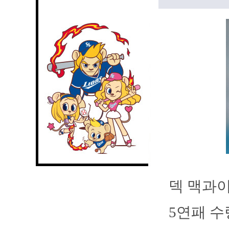
덱 맥과이
5연패 수