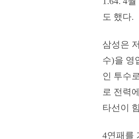
1.64.
도 했다.
삼성은 
수)을 영
인 투수로
로 전력
타선이 힘
4연패를