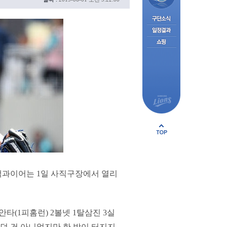
 맥과이어는 1일 사직구장에서 열리
안타(1피홈런) 2볼넷 1탈삼진 3실
었던 건 아니었지만 한 방이 터지지