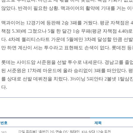
않았다. 반격이 필요한 상황. 맥과이어의 활약에 기대를 거는 이
맥과이어는 12경기에 등판해 2승 3패를 거뒀다. 평균 자책점은 4.91
책점 5.30)에 그쳤으나 5월 한 달간 1승 무패(평균 자책점 4.4
다. 4차례 퀄리티스타트 가운데 5월에만 3차례 달성할 만큼 선발
만 하면 계산이 서는 투수라고 표현해도 손색이 없다. 롯데전 등
롯데는 사이드암 서준원을 선발 투수로 내세운다. 경남고를 졸업
된 서준원은 17차례 마운드에 올라 승리없이 3패를 떠안았다. 평균 
를 상대로 선발 데뷔전을 치렀다. 3⅓이닝 5피안타 2볼넷 1탈삼진
다.
번호
제목
[2일 프리뷰] '후반기 2G 연속 QS' 원태인, KIA 상대 12승 도전
563