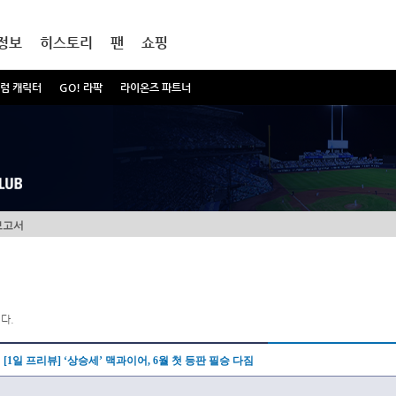
정보
히스토리
팬
쇼핑
럼 캐릭터
GO! 라팍
라이온즈 파트너
보고서
다.
[1일 프리뷰] ‘상승세’ 맥과이어, 6월 첫 등판 필승 다짐