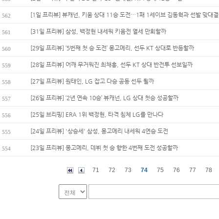
[1일 프리뷰] 뷰캐넌, 키움 상대 11승 도전…1패 1세이브 김동혁과 선발 맞대결
562
[31일 프리뷰] 삼성, 백정현 내세워 키움전 열세 만회할까
561
[29일 프리뷰] ‘5번째 첫 승 도전’ 몽고메리, 선두 KT 상대로 반등할까
560
[28일 프리뷰] 어깨 무거워진 최채흥, 선두 KT 상대 반전투 선보일까
559
[27일 프리뷰] 원태인, LG 잡고 다승 공동 선두 될까
558
[26일 프리뷰] ‘2년 연속 10승’ 뷰캐넌, LG 상대 첫승 성공할까
557
[25일 브리핑] ERA 1위 백정현, 타격 침체 LG를 만나다
556
[24일 프리뷰] '상승세' 삼성, 몽고메리 내세워 4연승 도전
555
[23일 프리뷰] 몽고메리, 데뷔 첫 승 향한 4번째 도전 성공할까
554
71
72
73
74
75
76
77
78