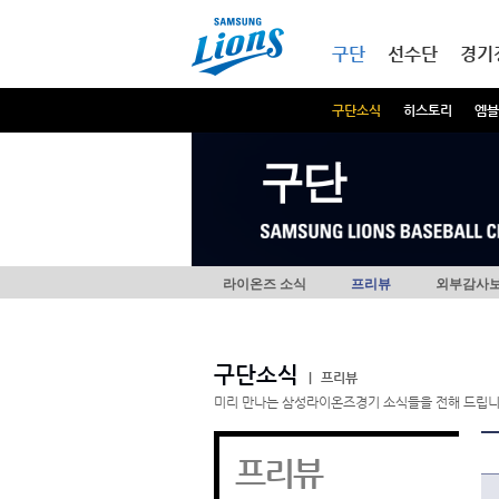
본문내용 바로가기
메인메뉴 바로가기
구단
선수단
경기
구단소식
히스토리
엠블
구단
라이온즈 소식
프리뷰
외부감사
구단소식
|
프리뷰
미리 만나는 삼성라이온즈경기 소식들을 전해 드립니
프리뷰