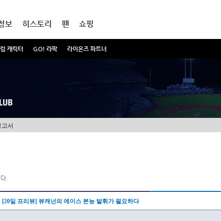
정보
히스토리
팬
쇼핑
럼 캐릭터
GO! 라팍
라이온즈 파트너
보고서
다.
[20일 프리뷰] 뷰캐넌의 에이스 본능 발휘가 필요하다