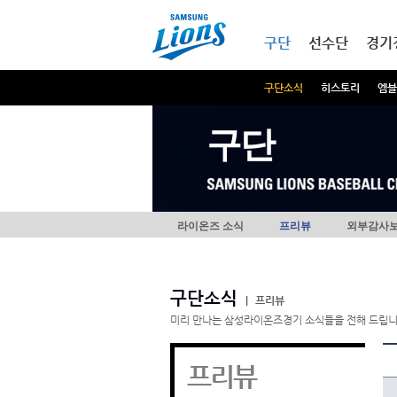
본문내용 바로가기
메인메뉴 바로가기
구단
선수단
경기
구단소식
히스토리
엠블
구단
라이온즈 소식
프리뷰
외부감사
구단소식
|
프리뷰
미리 만나는 삼성라이온즈경기 소식들을 전해 드립니
프리뷰