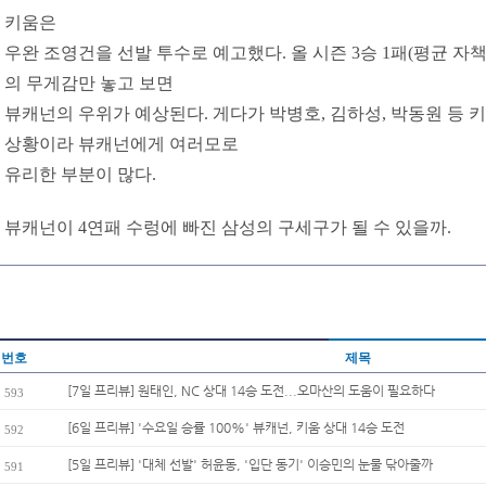
키움은
우완 조영건을 선발 투수로 예고했다. 올 시즌 3승 1패(평균 자책점
의 무게감만 놓고 보면
뷰캐넌의 우위가 예상된다. 게다가 박병호, 김하성, 박동원 등 
상황이라 뷰캐넌에게 여러모로
유리한 부분이 많다.
뷰캐넌이 4연패 수렁에 빠진 삼성의 구세구가 될 수 있을까.
번호
제목
[7일 프리뷰] 원태인, NC 상대 14승 도전...오마산의 도움이 필요하다
593
[6일 프리뷰] '수요일 승률 100%' 뷰캐넌, 키움 상대 14승 도전
592
[5일 프리뷰] '대체 선발' 허윤동, '입단 동기' 이승민의 눈물 닦아줄까
591