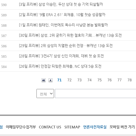
[3일 프리뷰] 삼성 이승민, 두산 상대 첫 승 기억 되살릴까
590
[2일 프리뷰] '9월 ERA 2.61' 최채흥, 10월 첫승 성공할까
589
[1일 프리뷰] 원태인, 이번에도 독수리 사냥꾼 본능 발휘할까
588
[30일 프리뷰] 삼성, 2위 굳히기 위한 절호의 기회...뷰캐넌 13승 도전
587
[29일 프리뷰] 2위 삼성의 치열한 순위 전쟁…뷰캐넌 13승 도전
586
[28일 프리뷰] ‘3전4기’ 삼성 신인 이재희, 데뷔 첫 승 도전
585
[26일 프리뷰] 안정감 되찾은 최채흥, NC 상대 5승 도전
584
71
72
73
74
75
76
77
78
침
이메일무단수집거부
CONTACT US
SITEMAP
언론사진자료실
모바일 버전 가기