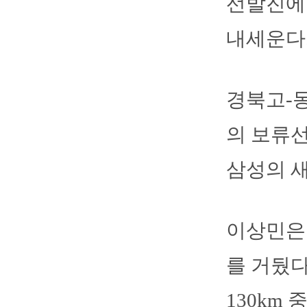
선발진에
내세운다
경북고-동
의 보류선
삼성의 새
이상민은 
를 거뒀다
130km