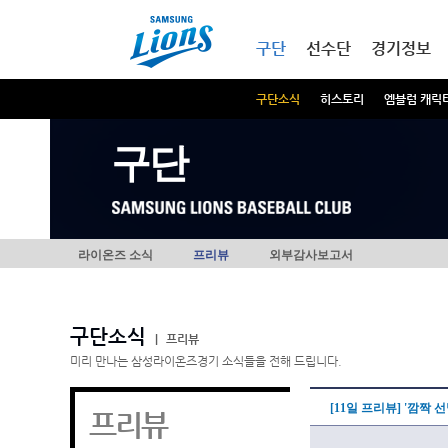
본문내용 바로가기
메인메뉴 바로가기
구단
선수단
경기정보
구단소식
히스토리
엠블럼 캐릭
구단
라이온즈 소식
프리뷰
외부감사보고서
구단소식
|
프리뷰
미리 만나는 삼성라이온즈경기 소식들을 전해 드립니다.
[11일 프리뷰] '깜짝 
프리뷰