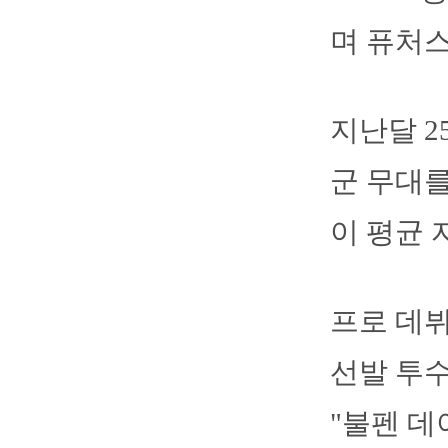
며 퓨처
지난달 2
군 무대를
이 평균 
프로 데뷔
선발 투수
"불펜 데