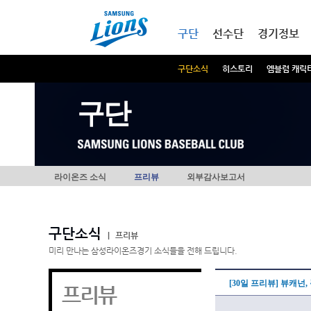
본문내용 바로가기
메인메뉴 바로가기
구단
선수단
경기정보
구단소식
히스토리
엠블럼 캐릭
구단
라이온즈 소식
프리뷰
외부감사보고서
구단소식
|
프리뷰
미리 만나는 삼성라이온즈경기 소식들을 전해 드립니다.
[30일 프리뷰] 뷰캐넌
프리뷰