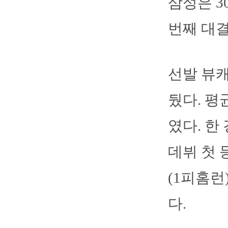
삼성은 3
번째 대결
선발 뷰캐
뒀다. 평
였다. 한
데뷔 첫 
(1피홈런
다.