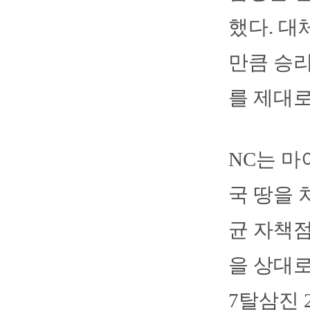
했다. 대
만큼 승리
를 제대로
NC는 마
국 땅을 
균 자책점
을 상대로
7탈삼진 