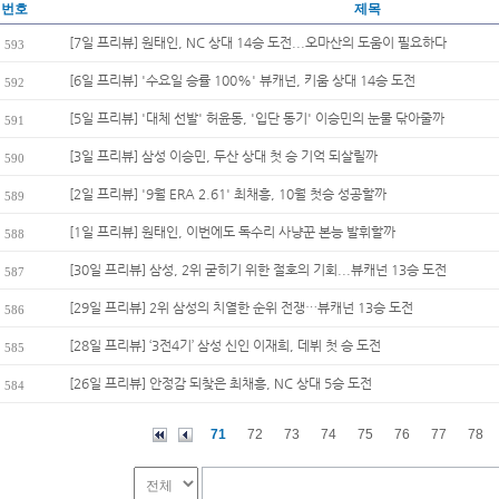
번호
제목
[7일 프리뷰] 원태인, NC 상대 14승 도전...오마산의 도움이 필요하다
593
[6일 프리뷰] '수요일 승률 100%' 뷰캐넌, 키움 상대 14승 도전
592
[5일 프리뷰] '대체 선발' 허윤동, '입단 동기' 이승민의 눈물 닦아줄까
591
[3일 프리뷰] 삼성 이승민, 두산 상대 첫 승 기억 되살릴까
590
[2일 프리뷰] '9월 ERA 2.61' 최채흥, 10월 첫승 성공할까
589
[1일 프리뷰] 원태인, 이번에도 독수리 사냥꾼 본능 발휘할까
588
[30일 프리뷰] 삼성, 2위 굳히기 위한 절호의 기회...뷰캐넌 13승 도전
587
[29일 프리뷰] 2위 삼성의 치열한 순위 전쟁…뷰캐넌 13승 도전
586
[28일 프리뷰] ‘3전4기’ 삼성 신인 이재희, 데뷔 첫 승 도전
585
[26일 프리뷰] 안정감 되찾은 최채흥, NC 상대 5승 도전
584
71
72
73
74
75
76
77
78