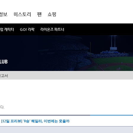
정보
히스토리
팬
쇼핑
럼 캐릭터
GO! 라팍
라이온즈 파트너
보고서
다.
[12일 프리뷰] '0승' 헤일리, 이번에는 웃을까