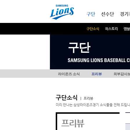
본문내용 바로가기
메인메뉴 바로가기
구단
선수단
경기
구단소식
히스토리
엠블
구단
라이온즈 소식
프리뷰
외부감사
구단소식
|
프리뷰
미리 만나는 삼성라이온즈경기 소식들을 전해 드립니
프리뷰