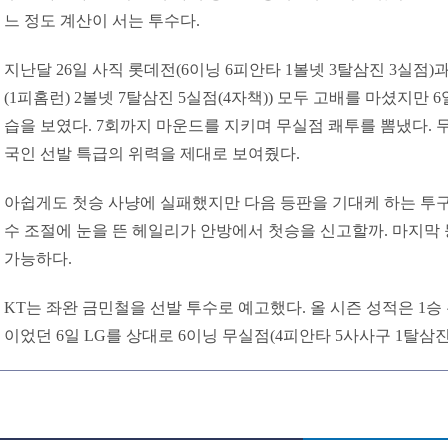
느 정도 계산이 서는 투수다.
지난달 26일 사직 롯데전(6이닝 6피안타 1볼넷 3탈삼진 3실점)과
(1피홈런) 2볼넷 7탈삼진 5실점(4자책)) 모두 고배를 마셨지만 
습을 보였다. 7회까지 마운드를 지키며 무실점 쾌투를 뽐냈다. 무
국인 선발 특급의 위력을 제대로 보여줬다.
아쉽게도 첫승 사냥에 실패했지만 다음 등판을 기대케 하는 투구
수 조절에 눈을 뜬 헤일리가 안방에서 첫승을 신고할까. 마지
가능하다.
KT는 좌완 금민철을 선발 투수로 예고했다. 올 시즌 성적은 1승 무
이었던 6일 LG를 상대로 6이닝 무실점(4피안타 5사사구 1탈삼