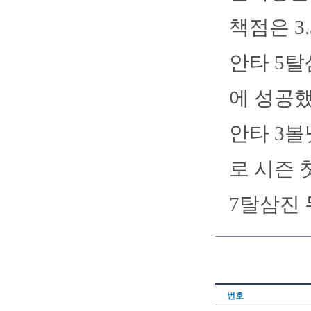
책점은 3
안타 5탈
에 성공했
안타 3볼
로 시즌 
7탈삼진 
번호