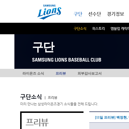
본문내용 바로가기
메인메뉴 바로가기
구단
선수단
경기정보
구단소식
히스토리
엠블럼 캐릭
구단
라이온즈 소식
프리뷰
외부감사보고서
구단소식
|
프리뷰
미리 만나는 삼성라이온즈경기 소식들을 전해 드립니다.
[11일 프리뷰] 백정현
프리뷰