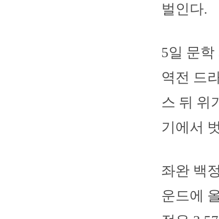
벌인다.
5일 문학
역전 드라
스 뒤 위
기에서 벗
좌완 백정
운드에 올