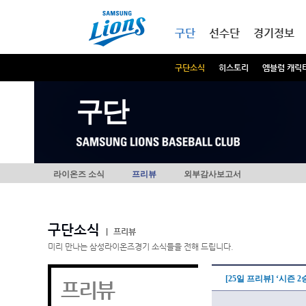
본문내용 바로가기
메인메뉴 바로가기
구단
선수단
경기정보
구단소식
히스토리
엠블럼 캐릭
구단
라이온즈 소식
프리뷰
외부감사보고서
구단소식
|
프리뷰
미리 만나는 삼성라이온즈경기 소식들을 전해 드립니다.
[25일 프리뷰] ‘시즌 
프리뷰