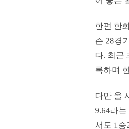
어 좋은 
한편 한화
즌 28경
다. 최근
록하며 한
다만 올 
9.64라
서도 1승