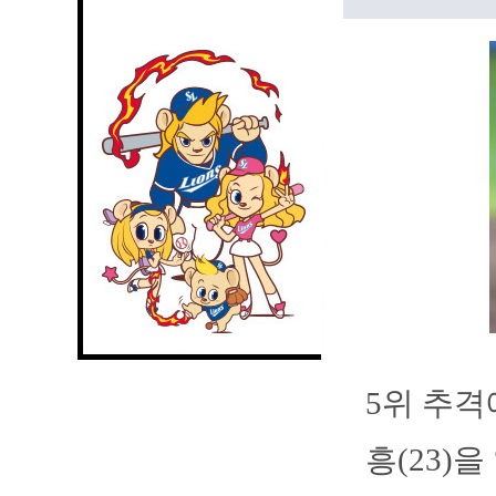
5위 추격
흥(23)