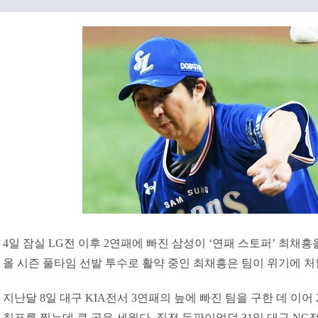
4일 잠실 LG전 이후 2연패에 빠진 삼성이 ‘연패 스토퍼’ 최채
올 시즌 풀타임 선발 투수로 활약 중인 최채흥은 팀이 위기에 
지난달 8일 대구 KIA전서 3연패의 늪에 빠진 팀을 구한 데 이어
침표를 찍는데 큰 공을 세웠다. 직전 등판이었던 31일 대구 NC전