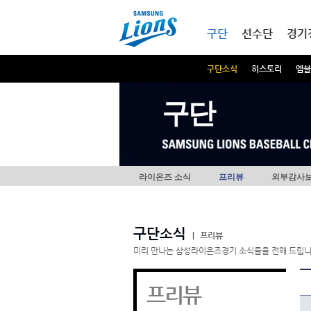
본문내용 바로가기
메인메뉴 바로가기
구단
선수단
경기
구단소식
히스토리
엠블
구단
라이온즈 소식
프리뷰
외부감사
구단소식
|
프리뷰
미리 만나는 삼성라이온즈경기 소식들을 전해 드립니
프리뷰