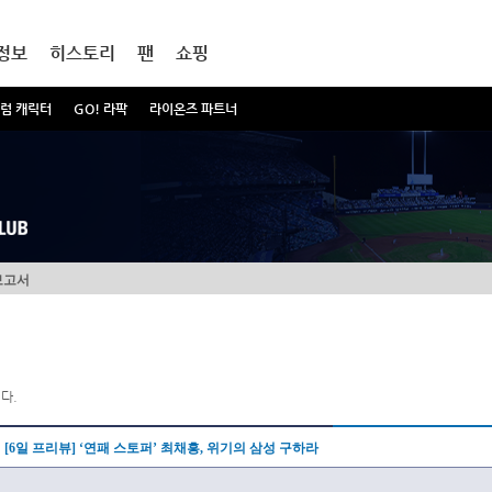
정보
히스토리
팬
쇼핑
럼 캐릭터
GO! 라팍
라이온즈 파트너
보고서
다.
[6일 프리뷰] ‘연패 스토퍼’ 최채흥, 위기의 삼성 구하라