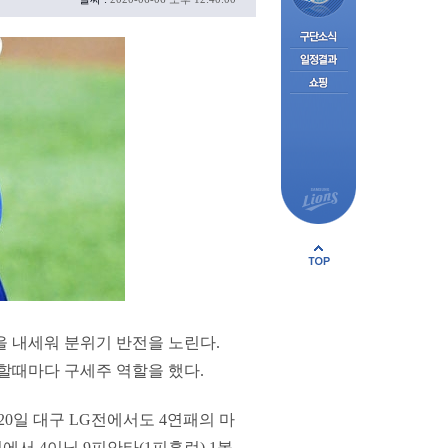
흥을 내세워 분위기 반전을 노린다.
처할때마다 구세주 역할을 했다.
 20일 대구 LG전에서도 4연패의 마
에서 4이닝 9피안타(1피홈런) 1볼