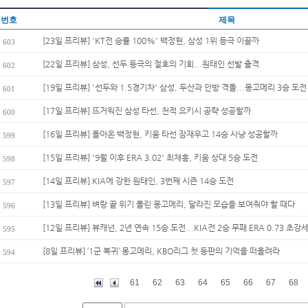
번호
제목
[23일 프리뷰] 'KT전 승률 100%' 백정현, 삼성 1위 등극 이끌까
603
[22일 프리뷰] 삼성, 선두 등극의 절호의 기회...원태인 선발 출격
602
[19일 프리뷰] '선두와 1.5경기차' 삼성, 두산과 안방 격돌...몽고메리 3승 도전
601
[17일 프리뷰] 뜨거워진 삼성 타선, 천적 요키시 공략 성공할까
600
[16일 프리뷰] 돌아온 백정현, 키움 타선 잠재우고 14승 사냥 성공할까
599
[15일 프리뷰] '9월 이후 ERA 3.02' 최채흥, 키움 상대 5승 도전
598
[14일 프리뷰] KIA에 강한 원태인, 3번째 시즌 14승 도전
597
[13일 프리뷰] 벼랑 끝 위기 몰린 몽고메리, 달라진 모습을 보여줘야 할 때다
596
[12일 프리뷰] 뷰캐넌, 2년 연속 15승 도전...KIA전 2승 무패 ERA 0.73 초강
595
[8일 프리뷰] ‘1군 복귀’ 몽고메리, KBO리그 첫 등판의 기억을 떠올려라
594
61
62
63
64
65
66
67
68