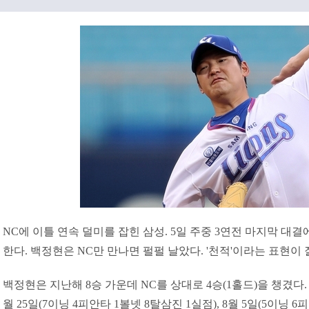
NC에 이틀 연속 덜미를 잡힌 삼성. 5일 주중 3연전 마지막 대
한다. 백정현은 NC만 만나면 펄펄 날았다. '천적'이라는 표현이 
백정현은 지난해 8승 가운데 NC를 상대로 4승(1홀드)을 챙겼다. 평
월 25일(7이닝 4피안타 1볼넷 8탈삼진 1실점), 8월 5일(5이닝 