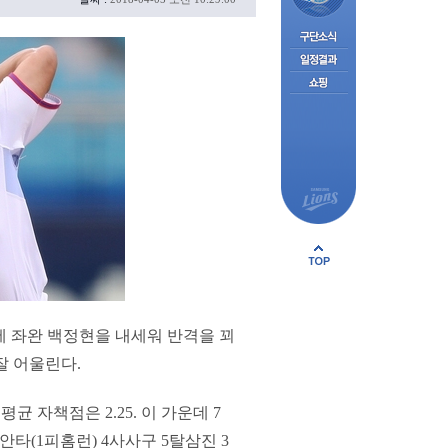
결에 좌완 백정현을 내세워 반격을 꾀
잘 어울린다.
균 자책점은 2.25. 이 가운데 7
6피안타(1피홈런) 4사사구 5탈삼진 3