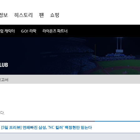
정보
히스토리
팬
쇼핑
럼 캐릭터
GO! 라팍
라이온즈 파트너
보고서
다.
[5일 프리뷰] 연패빠진 삼성, 'NC 킬러' 백정현만 믿는다