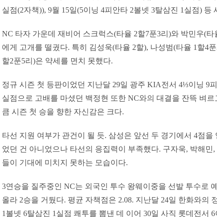
실점(2자책)), 9월 15일(5이닝 4피안타 2볼넷 3탈삼진 1실점) 
NC 타자 가운데 재비어 스크럭스(타율 2할7푼3리)와 박민우(타
에게 고개를 떨궜다. 특히 김성욱(타율 2할), 나성범(타율 1할4푼3
할2푼5리)은 약세를 면치 못했다.
정규 시즌 첫 등판이었던 지난달 29일 광주 KIA전서 4⅓이닝 9피
실점으로 고배를 마셨던 백정현 또한 NC와의 대결을 잔뜩 벼르고
큼 시즌 첫 승을 향한 자신감은 크다.
타선 지원 여부가 관건이 될 듯. 삼성은 앞선 두 경기에서 4점을 
었던 건 아니었으나 타선의 응집력이 부족했다. 구자욱, 박해민,
들이 기대에 미치지 못하는 모습이다.
3연승을 질주중인 NC는 외국인 투수 왕웨이중을 선발 투수로 예
올라 2승을 거뒀다. 평균 자책점은 2.08. 지난달 24일 한화와의
1볼넷 6탈삼진 1실점 쾌투를 뽐낸 데 이어 30일 사직 롯데전서 