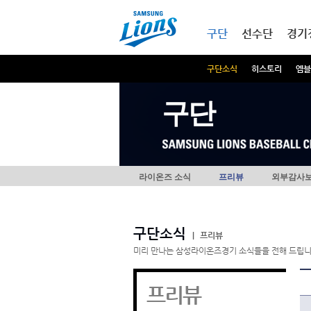
본문내용 바로가기
메인메뉴 바로가기
구단
선수단
경기
구단소식
히스토리
엠블
구단
라이온즈 소식
프리뷰
외부감사
구단소식
|
프리뷰
미리 만나는 삼성라이온즈경기 소식들을 전해 드립니
프리뷰