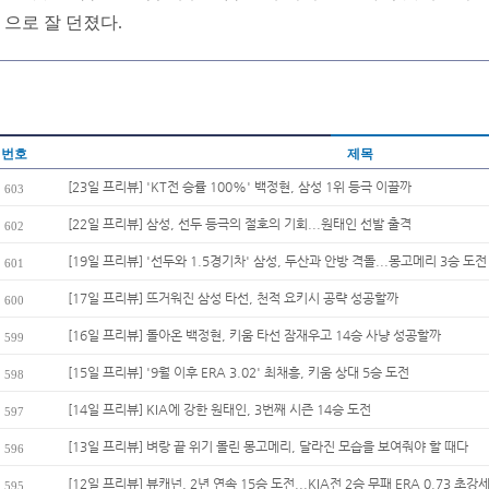
으로 잘 던졌다.
번호
제목
[23일 프리뷰] 'KT전 승률 100%' 백정현, 삼성 1위 등극 이끌까
603
[22일 프리뷰] 삼성, 선두 등극의 절호의 기회...원태인 선발 출격
602
[19일 프리뷰] '선두와 1.5경기차' 삼성, 두산과 안방 격돌...몽고메리 3승 도전
601
[17일 프리뷰] 뜨거워진 삼성 타선, 천적 요키시 공략 성공할까
600
[16일 프리뷰] 돌아온 백정현, 키움 타선 잠재우고 14승 사냥 성공할까
599
[15일 프리뷰] '9월 이후 ERA 3.02' 최채흥, 키움 상대 5승 도전
598
[14일 프리뷰] KIA에 강한 원태인, 3번째 시즌 14승 도전
597
[13일 프리뷰] 벼랑 끝 위기 몰린 몽고메리, 달라진 모습을 보여줘야 할 때다
596
[12일 프리뷰] 뷰캐넌, 2년 연속 15승 도전...KIA전 2승 무패 ERA 0.73 초강
595