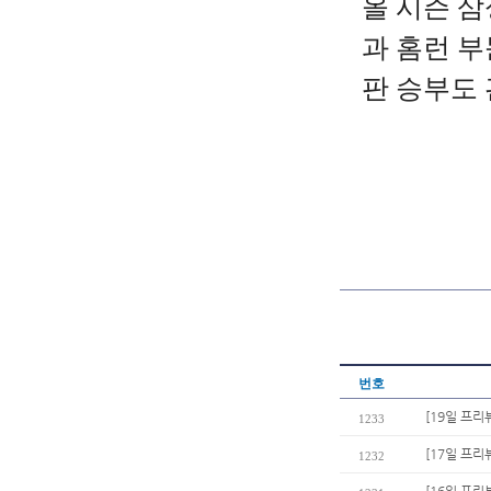
올
시즌
삼
과
홈런
부
판
승부도
번호
[19일 프리
1233
[17일 프리
1232