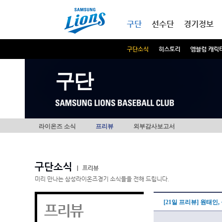
본문내용 바로가기
메인메뉴 바로가기
구단
선수단
경기정보
구단소식
히스토리
엠블럼 캐릭
구단
라이온즈 소식
프리뷰
외부감사보고서
구단소식
|
프리뷰
미리 만나는 삼성라이온즈경기 소식들을 전해 드립니다.
[21일 프리뷰] 원태인
프리뷰