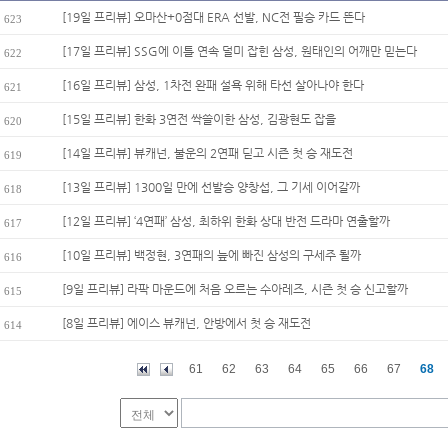
[19일 프리뷰] 오마산+0점대 ERA 선발, NC전 필승 카드 뜬다
623
[17일 프리뷰] SSG에 이틀 연속 덜미 잡힌 삼성, 원태인의 어깨만 믿는다
622
[16일 프리뷰] 삼성, 1차전 완패 설욕 위해 타선 살아나야 한다
621
[15일 프리뷰] 한화 3연전 싹쓸이한 삼성, 김광현도 잡을
620
[14일 프리뷰] 뷰캐넌, 불운의 2연패 딛고 시즌 첫 승 재도전
619
[13일 프리뷰] 1300일 만에 선발승 양창섭, 그 기세 이어갈까
618
[12일 프리뷰] ‘4연패’ 삼성, 최하위 한화 상대 반전 드라마 연출할까
617
[10일 프리뷰] 백정현, 3연패의 늪에 빠진 삼성의 구세주 될까
616
[9일 프리뷰] 라팍 마운드에 처음 오르는 수아레즈, 시즌 첫 승 신고할까
615
[8일 프리뷰] 에이스 뷰캐넌, 안방에서 첫 승 재도전
614
61
62
63
64
65
66
67
68