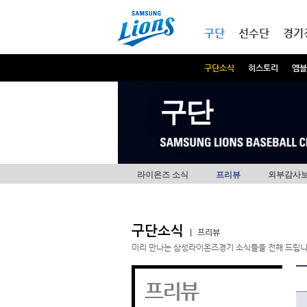
본문내용 바로가기
메인메뉴 바로가기
구단
선수단
경기
구단소식
히스토리
엠블
구단
라이온즈 소식
프리뷰
외부감사
구단소식
|
프리뷰
미리 만나는 삼성라이온즈경기 소식들을 전해 드립니
프리뷰