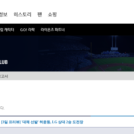
정보
히스토리
팬
쇼핑
럼 캐릭터
GO! 라팍
라이온즈 파트너
보고서
다.
[3일 프리뷰] '대체 선발' 허윤동, LG 상대 2승 도전장