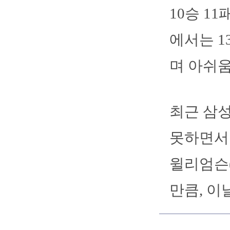
10승 1
에서는 1
며 아쉬움
최근 삼성
못하면서 
윌리엄슨(.
만큼, 이