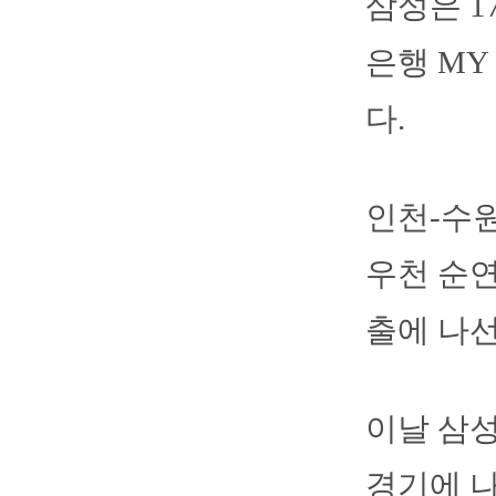
삼성은 1
은행 MY
다.
인천-수원
우천 순연
출에 나선
이날 삼성
경기에 나