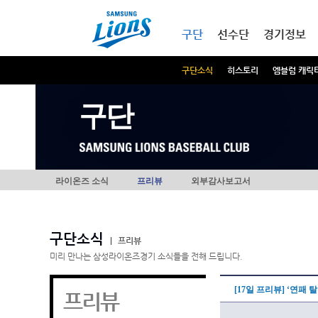
본문내용 바로가기
메인메뉴 바로가기
구단
선수단
경기정보
구단소식
히스토리
엠블럼 캐릭
구단
라이온즈 소식
프리뷰
외부감사보고서
구단소식
|
프리뷰
미리 만나는 삼성라이온즈경기 소식들을 전해 드립니다.
[17일 프리뷰] ‘연패
프리뷰