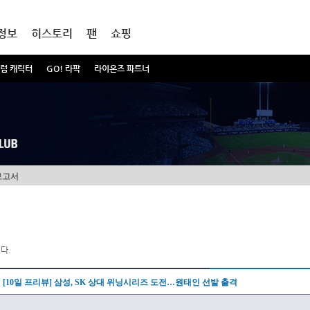
정보
히스토리
팬
쇼핑
럼 캐릭터
GO! 라팍
라이온즈 파트너
보고서
다.
[10일 프리뷰] 삼성, SK 상대 위닝시리즈 도전…원태인 선발 출격