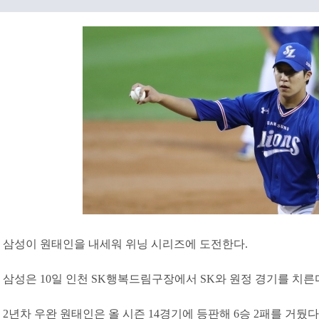
삼성이 원태인을 내세워 위닝 시리즈에 도전한다.
삼성은 10일 인천 SK행복드림구장에서 SK와 원정 경기를 치른
2년차 우완 원태인은 올 시즌 14경기에 등판해 6승 2패를 거뒀다. 