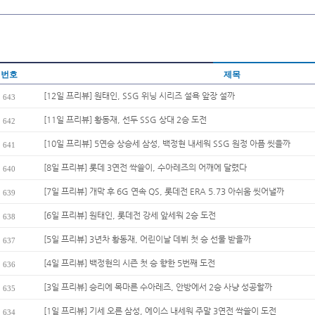
번호
제목
[12일 프리뷰] 원태인, SSG 위닝 시리즈 설욕 앞장 설까
643
[11일 프리뷰] 황동재, 선두 SSG 상대 2승 도전
642
[10일 프리뷰] 5연승 상승세 삼성, 백정현 내세워 SSG 원정 아픔 씻을까
641
[8일 프리뷰] 롯데 3연전 싹쓸이, 수아레즈의 어깨에 달렸다
640
[7일 프리뷰] 개막 후 6G 연속 QS, 롯데전 ERA 5.73 아쉬움 씻어낼까
639
[6일 프리뷰] 원태인, 롯데전 강세 앞세워 2승 도전
638
[5일 프리뷰] 3년차 황동재, 어린이날 데뷔 첫 승 선물 받을까
637
[4일 프리뷰] 백정현의 시즌 첫 승 향한 5번째 도전
636
[3일 프리뷰] 승리에 목마른 수아레즈, 안방에서 2승 사냥 성공할까
635
[1일 프리뷰] 기세 오른 삼성, 에이스 내세워 주말 3연전 싹쓸이 도전
634