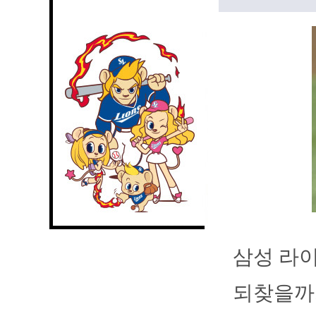
삼성 라
되찾을까