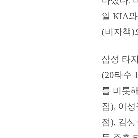
마셨다. 
일 KIA
(비자책)
삼성 타자
(20타수
를 비롯해
점), 이성
점), 김상
등 주축 