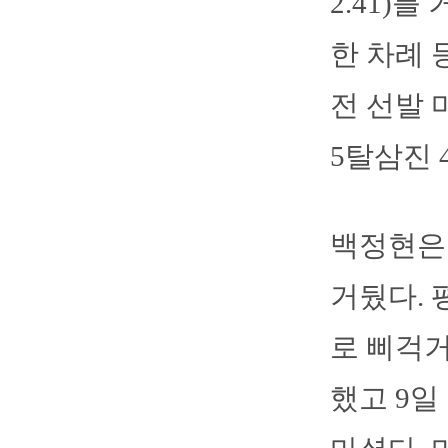
2.41)
한 차례 
전 선발 
5탈삼진 
백정현은 
거뒀다. 평
로 삐걱거
했고 9일