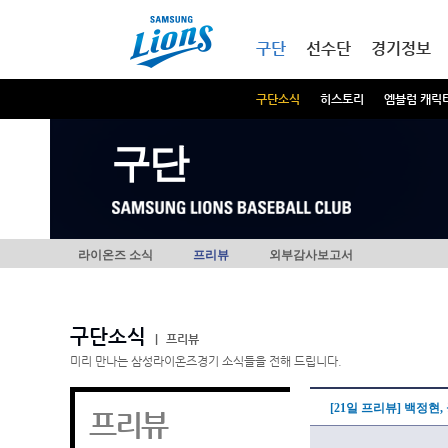
본문내용 바로가기
메인메뉴 바로가기
구단
선수단
경기정보
구단소식
히스토리
엠블럼 캐릭
구단
라이온즈 소식
프리뷰
외부감사보고서
구단소식
|
프리뷰
미리 만나는 삼성라이온즈경기 소식들을 전해 드립니다.
[21일 프리뷰] 백정현
프리뷰