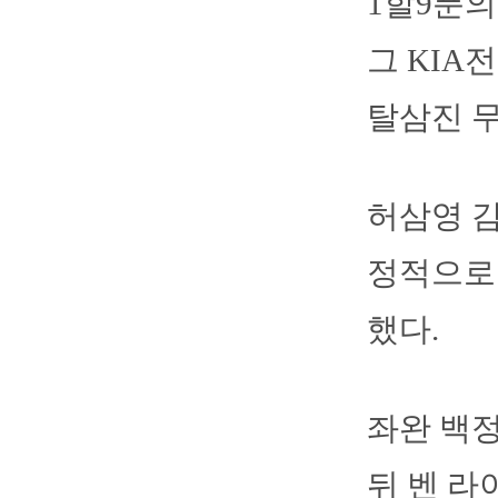
1할9푼의
그 KIA
탈삼진 무
허삼영 감
정적으로 
했다.
좌완 백
뒤 벤 라