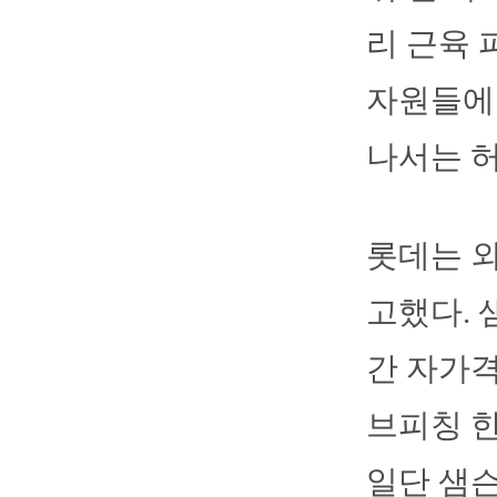
리 근육 
자원들에 
나서는 
롯데는 외
고했다. 
간 자가격
브피칭 한
일단 샘슨