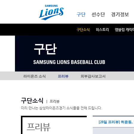
본문내용 바로가기
메인메뉴 바로가기
구단
선수단
경기정보
구단소식
히스토리
엠블럼 캐릭
구단
라이온즈 소식
프리뷰
외부감사보고서
구단소식
|
프리뷰
미리 만나는 삼성라이온즈경기 소식들을 전해 드립니다.
[28일 프리뷰] 허윤동
프리뷰