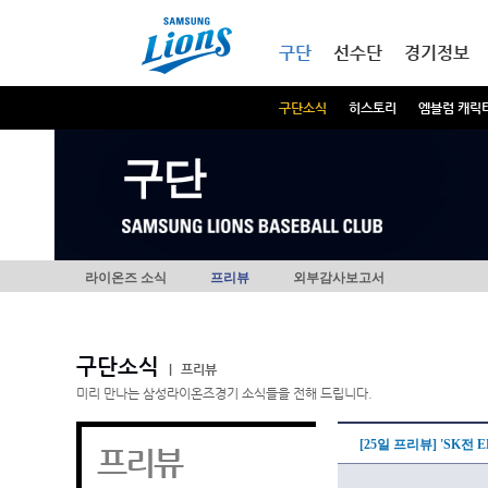
본문내용 바로가기
메인메뉴 바로가기
구단
선수단
경기정보
구단소식
히스토리
엠블럼 캐릭
구단
라이온즈 소식
프리뷰
외부감사보고서
구단소식
|
프리뷰
미리 만나는 삼성라이온즈경기 소식들을 전해 드립니다.
[25일 프리뷰] 'SK전 
프리뷰