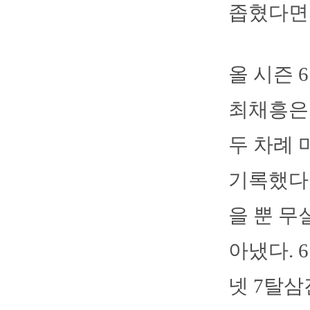
좁혔다면 
올 시즌 
최채흥은 
두 차례 
기록했다.
을 뿐 무
아냈다. 
넷 7탈삼