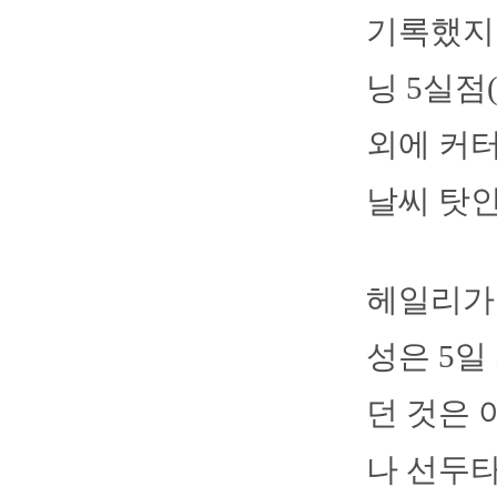
기록했지만
닝 5실점
외에 커
날씨 탓인
헤일리가 
성은 5일
던 것은 
나 선두타