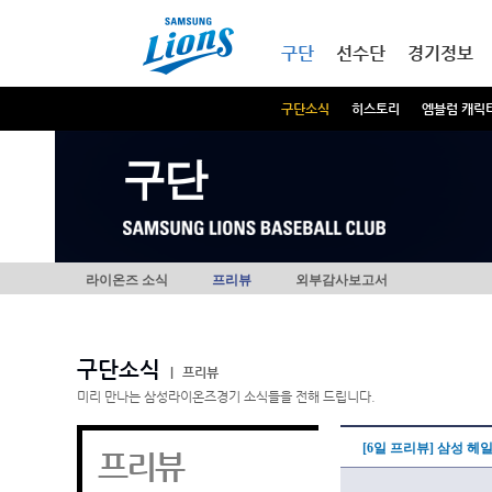
본문내용 바로가기
메인메뉴 바로가기
구단
선수단
경기정보
구단소식
히스토리
엠블럼 캐릭
구단
라이온즈 소식
프리뷰
외부감사보고서
구단소식
|
프리뷰
미리 만나는 삼성라이온즈경기 소식들을 전해 드립니다.
[6일 프리뷰] 삼성 헤
프리뷰