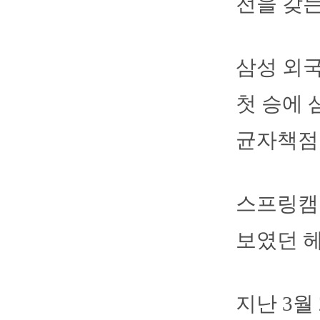
전을 갖는
삼성 외국
첫 승에 
균자책점 
스프링캠
보였던 
지난 3월