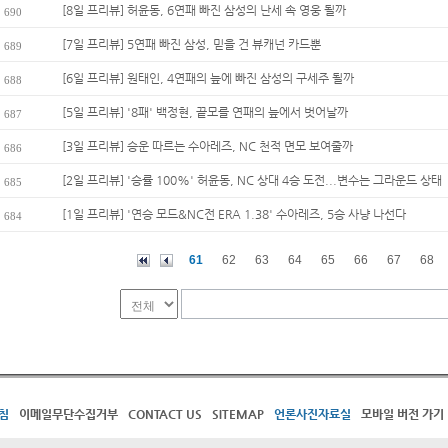
[8일 프리뷰] 허윤동, 6연패 빠진 삼성의 난세 속 영웅 될까
690
[7일 프리뷰] 5연패 빠진 삼성, 믿을 건 뷰캐넌 카드뿐
689
[6일 프리뷰] 원태인, 4연패의 늪에 빠진 삼성의 구세주 될까
688
[5일 프리뷰] '8패' 백정현, 끝모를 연패의 늪에서 벗어날까
687
[3일 프리뷰] 승운 따르는 수아레즈, NC 천적 면모 보여줄까
686
[2일 프리뷰] '승률 100%' 허윤동, NC 상대 4승 도전...변수는 그라운드 상태
685
[1일 프리뷰] '연승 모드&NC전 ERA 1.38' 수아레즈, 5승 사냥 나선다
684
61
62
63
64
65
66
67
68
침
이메일무단수집거부
CONTACT US
SITEMAP
언론사진자료실
모바일 버전 가기