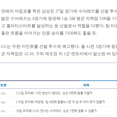
연패의 마침표를 찍은 삼성은 27일 경기에 수아레즈를 선발 투수
밟은 수아레즈는 4경기에 등판해 1승 2패 평균 자책점 3.00을 기
고 퀄리티스타트를 달성하는 등 선발로서 역할을 다했다. 팀 
좋은 흐름을 이어가는 만큼 승리를 기대해도 좋을 듯.
LG는 우완 이민호를 선발 투수로 예고했다. 올 시즌 3경기에 등
균 자책점은 12.10. 구위 재조정 차 1군 엔트리에서 말소된 바 있
번호
제목
[12일 프리뷰] ‘너만 믿는다’ 원태인, 삼성 9연패 탈출 이끌까
693
[10일 프리뷰] 백정현, 팀 8연패 탈출&시즌 첫 승 두 마리 토끼 잡을까
692
[9일 프리뷰] SSG 만나는 수아레즈, 삼성 7연패 끊을 수 있을까
691