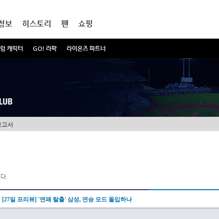
정보
히스토리
팬
쇼핑
럼 캐릭터
GO! 라팍
라이온즈 파트너
보고서
다.
[27일 프리뷰] '연패 탈출' 삼성, 연승 모드 돌입하나