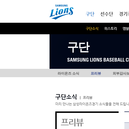
본문내용 바로가기
메인메뉴 바로가기
구단
선수단
경기
구단소식
히스토리
엠블
구단
라이온즈 소식
프리뷰
외부감사
구단소식
|
프리뷰
미리 만나는 삼성라이온즈경기 소식들을 전해 드립니
프리뷰