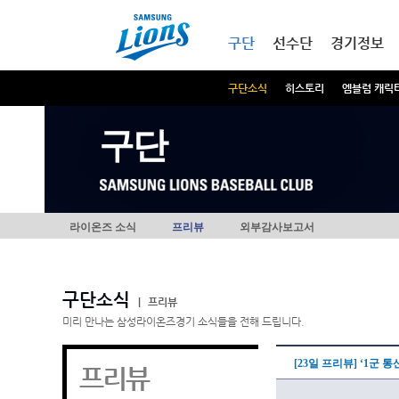
본문내용 바로가기
메인메뉴 바로가기
구단
선수단
경기정보
구단소식
히스토리
엠블럼 캐릭
구단
라이온즈 소식
프리뷰
외부감사보고서
구단소식
|
프리뷰
미리 만나는 삼성라이온즈경기 소식들을 전해 드립니다.
[23일 프리뷰] ‘1군 
프리뷰