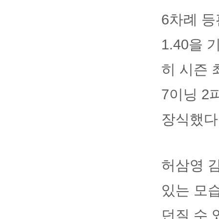
6차례 등
1.40을
히 시즌 
7이닝 2
장식했다
허삼영 
있는 모습
던질 수 