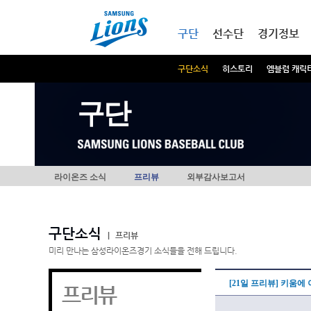
본문내용 바로가기
메인메뉴 바로가기
구단
선수단
경기정보
구단소식
히스토리
엠블럼 캐릭
구단
라이온즈 소식
프리뷰
외부감사보고서
구단소식
|
프리뷰
미리 만나는 삼성라이온즈경기 소식들을 전해 드립니다.
[21일 프리뷰] 키움에
프리뷰