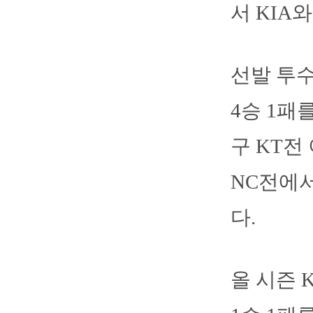
서 KIA
선발 투수
4승 1패를
구 KT전
NC전에서
다.
올 시즌 