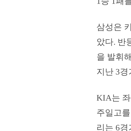
1승 1패를
삼성은 키
았다. 반
을 발휘해
지난 3경
KIA는 
주일고를 
리는 6경