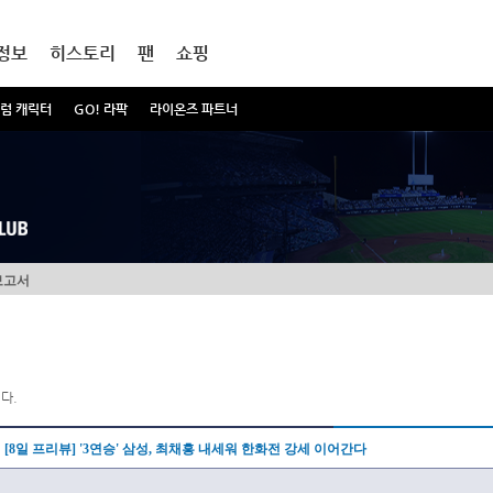
정보
히스토리
팬
쇼핑
럼 캐릭터
GO! 라팍
라이온즈 파트너
보고서
다.
[8일 프리뷰] '3연승' 삼성, 최채흥 내세워 한화전 강세 이어간다