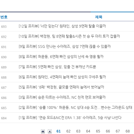
번호
제목
[12일 프리뷰] ‘너만 믿는다’ 원태인, 삼성 9연패 탈출 이끌까
693
[10일 프리뷰] 백정현, 팀 8연패 탈출&시즌 첫 승 두 마리 토끼 잡을까
692
[9일 프리뷰] SSG 만나는 수아레즈, 삼성 7연패 끊을 수 있을까
691
[8일 프리뷰] 허윤동, 6연패 빠진 삼성의 난세 속 영웅 될까
690
[7일 프리뷰] 5연패 빠진 삼성, 믿을 건 뷰캐넌 카드뿐
689
[6일 프리뷰] 원태인, 4연패의 늪에 빠진 삼성의 구세주 될까
688
[5일 프리뷰] '8패' 백정현, 끝모를 연패의 늪에서 벗어날까
687
[3일 프리뷰] 승운 따르는 수아레즈, NC 천적 면모 보여줄까
686
[2일 프리뷰] '승률 100%' 허윤동, NC 상대 4승 도전...변수는 그라운드 상태
685
[1일 프리뷰] '연승 모드&NC전 ERA 1.38' 수아레즈, 5승 사냥 나선다
684
61
62
63
64
65
66
67
68