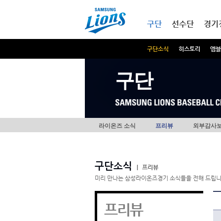
본문내용 바로가기
메인메뉴 바로가기
구단
선수단
경기
구단소식
히스토리
엠블
구단
라이온즈 소식
프리뷰
외부감사
구단소식
|
프리뷰
미리 만나는 삼성라이온즈경기 소식들을 전해 드립니
프리뷰