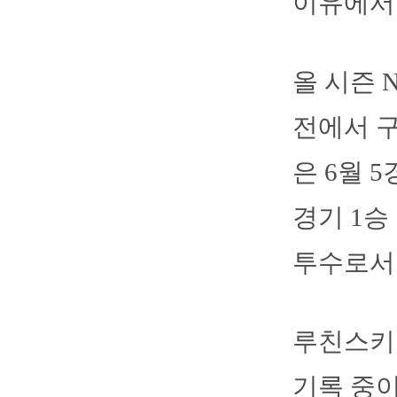
이유에서
올 시즌 
전에서 구
은 6월 5
경기 1승
투수로서 
루친스키는
기록 중이