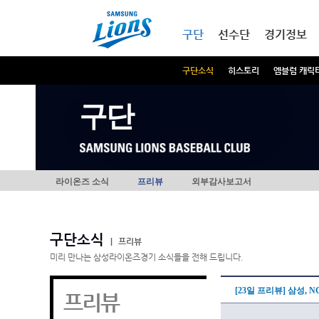
본문내용 바로가기
메인메뉴 바로가기
구단
선수단
경기정보
구단소식
히스토리
엠블럼 캐릭
구단
라이온즈 소식
프리뷰
외부감사보고서
구단소식
|
프리뷰
미리 만나는 삼성라이온즈경기 소식들을 전해 드립니다.
[23일 프리뷰] 삼성, 
프리뷰