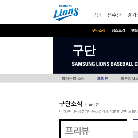
본문내용 바로가기
메인메뉴 바로가기
구단
선수단
경기
구단소식
히스토리
엠블
구단
라이온즈 소식
프리뷰
외부감사
구단소식
|
프리뷰
미리 만나는 삼성라이온즈경기 소식들을 전해 드립니
프리뷰