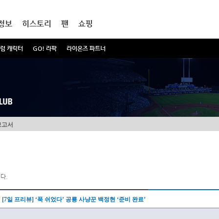
정보
히스토리
팬
쇼핑
럼 캐릭터
GO! 라팍
라이온즈 파트너
보고서
다.
[7일 프리뷰] ‘푹 쉬었다’ 공룡 사냥꾼 백정현 ‘준비 완료’