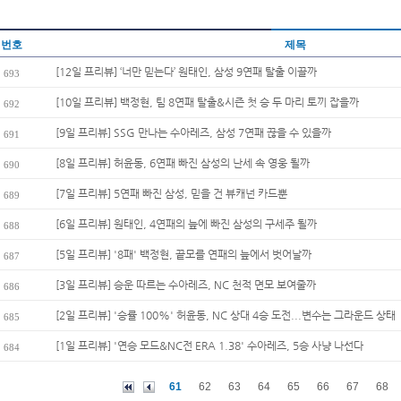
번호
제목
[12일 프리뷰] ‘너만 믿는다’ 원태인, 삼성 9연패 탈출 이끌까
693
[10일 프리뷰] 백정현, 팀 8연패 탈출&시즌 첫 승 두 마리 토끼 잡을까
692
[9일 프리뷰] SSG 만나는 수아레즈, 삼성 7연패 끊을 수 있을까
691
[8일 프리뷰] 허윤동, 6연패 빠진 삼성의 난세 속 영웅 될까
690
[7일 프리뷰] 5연패 빠진 삼성, 믿을 건 뷰캐넌 카드뿐
689
[6일 프리뷰] 원태인, 4연패의 늪에 빠진 삼성의 구세주 될까
688
[5일 프리뷰] '8패' 백정현, 끝모를 연패의 늪에서 벗어날까
687
[3일 프리뷰] 승운 따르는 수아레즈, NC 천적 면모 보여줄까
686
[2일 프리뷰] '승률 100%' 허윤동, NC 상대 4승 도전...변수는 그라운드 상태
685
[1일 프리뷰] '연승 모드&NC전 ERA 1.38' 수아레즈, 5승 사냥 나선다
684
61
62
63
64
65
66
67
68