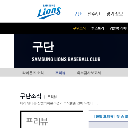
본문내용 바로가기
메인메뉴 바로가기
구단
선수단
경기정보
구단소식
히스토리
엠블럼 캐릭
구단
라이온즈 소식
프리뷰
외부감사보고서
구단소식
|
프리뷰
미리 만나는 삼성라이온즈경기 소식들을 전해 드립니다.
[10일 프리뷰] '첫 승
프리뷰