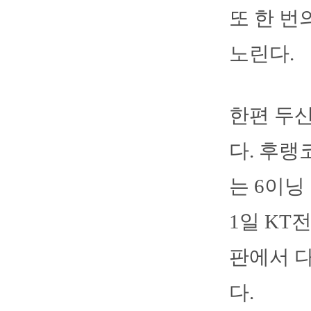
또 한 번
노린다.
한편 두
다. 후랭
는 6이닝
1일 KT
판에서 다
다.