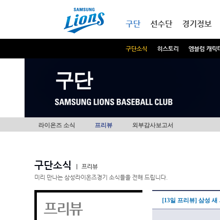
본문내용 바로가기
메인메뉴 바로가기
구단
선수단
경기정보
구단소식
히스토리
엠블럼 캐릭
구단
라이온즈 소식
프리뷰
외부감사보고서
구단소식
|
프리뷰
미리 만나는 삼성라이온즈경기 소식들을 전해 드립니다.
[13일 프리뷰] 삼성 
프리뷰