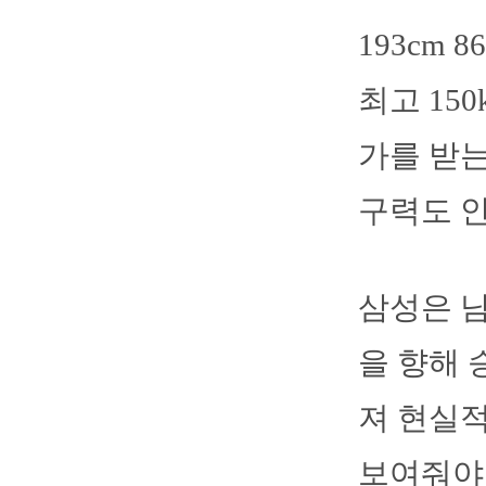
193cm
최고 15
가를 받는
구력도 
삼성은 남
을 향해 
져 현실
보여줘야 