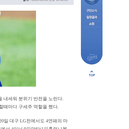
흥을 내세워 분위기 반전을 노린다.
처할때마다 구세주 역할을 했다.
 20일 대구 LG전에서도 4연패의 마
에서 4이닝 9피안타(1피홈런) 1볼