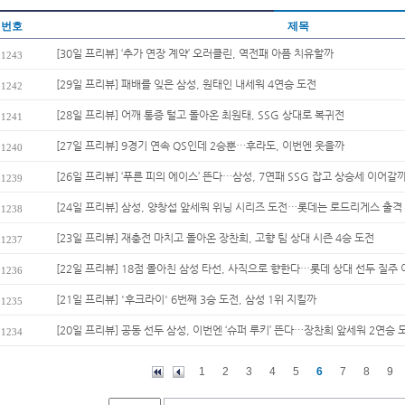
번호
제목
[30일 프리뷰] ‘추가 연장 계약’ 오러클린, 역전패 아픔 치유할까
1243
[29일 프리뷰] 패배를 잊은 삼성, 원태인 내세워 4연승 도전
1242
[28일 프리뷰] 어깨 통증 털고 돌아온 최원태, SSG 상대로 복귀전
1241
[27일 프리뷰] 9경기 연속 QS인데 2승뿐…후라도, 이번엔 웃을까
1240
[26일 프리뷰] ‘푸른 피의 에이스’ 뜬다…삼성, 7연패 SSG 잡고 상승세 이어갈
1239
[24일 프리뷰] 삼성, 양창섭 앞세워 위닝 시리즈 도전…롯데는 로드리게스 출격
1238
[23일 프리뷰] 재충전 마치고 돌아온 장찬희, 고향 팀 상대 시즌 4승 도전
1237
[22일 프리뷰] 18점 몰아친 삼성 타선, 사직으로 향한다…롯데 상대 선두 질주 
1236
[21일 프리뷰] '후크라이' 6번째 3승 도전, 삼성 1위 지킬까
1235
[20일 프리뷰] 공동 선두 삼성, 이번엔 ‘슈퍼 루키’ 뜬다…장찬희 앞세워 2연승 
1234
1
2
3
4
5
6
7
8
9