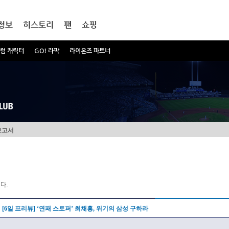
정보
히스토리
팬
쇼핑
럼 캐릭터
GO! 라팍
라이온즈 파트너
보고서
다.
[6일 프리뷰] ‘연패 스토퍼’ 최채흥, 위기의 삼성 구하라