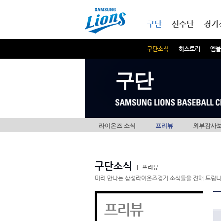
본문내용 바로가기
메인메뉴 바로가기
구단
선수단
경기
구단소식
히스토리
엠블
구단
라이온즈 소식
프리뷰
외부감사
구단소식
|
프리뷰
미리 만나는 삼성라이온즈경기 소식들을 전해 드립니
프리뷰