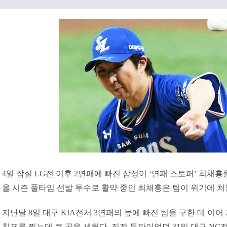
4일 잠실 LG전 이후 2연패에 빠진 삼성이 ‘연패 스토퍼’ 최채
올 시즌 풀타임 선발 투수로 활약 중인 최채흥은 팀이 위기에 
지난달 8일 대구 KIA전서 3연패의 늪에 빠진 팀을 구한 데 이어
침표를 찍는데 큰 공을 세웠다. 직전 등판이었던 31일 대구 NC전