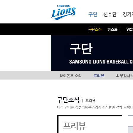
본문내용 바로가기
메인메뉴 바로가기
구단
선수단
경기
구단소식
히스토리
엠블
구단
라이온즈 소식
프리뷰
외부감사
구단소식
|
프리뷰
미리 만나는 삼성라이온즈경기 소식들을 전해 드립니
프리뷰