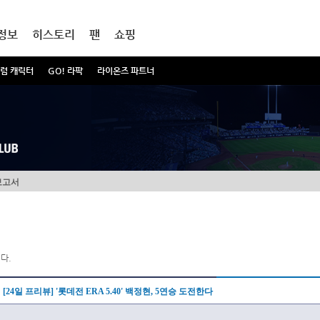
정보
히스토리
팬
쇼핑
럼 캐릭터
GO! 라팍
라이온즈 파트너
보고서
다.
[24일 프리뷰] '롯데전 ERA 5.40' 백정현, 5연승 도전한다