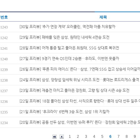
번호
제목
[30일 프리뷰] ‘추가 연장 계약’ 오러클린, 역전패 아픔 치유할까
1243
[29일 프리뷰] 패배를 잊은 삼성, 원태인 내세워 4연승 도전
1242
[28일 프리뷰] 어깨 통증 털고 돌아온 최원태, SSG 상대로 복귀전
1241
[27일 프리뷰] 9경기 연속 QS인데 2승뿐…후라도, 이번엔 웃을까
1240
[26일 프리뷰] ‘푸른 피의 에이스’ 뜬다…삼성, 7연패 SSG 잡고 상승세 이어갈
1239
[24일 프리뷰] 삼성, 양창섭 앞세워 위닝 시리즈 도전…롯데는 로드리게스 출격
1238
[23일 프리뷰] 재충전 마치고 돌아온 장찬희, 고향 팀 상대 시즌 4승 도전
1237
[22일 프리뷰] 18점 몰아친 삼성 타선, 사직으로 향한다…롯데 상대 선두 질주 
1236
[21일 프리뷰] '후크라이' 6번째 3승 도전, 삼성 1위 지킬까
1235
[20일 프리뷰] 공동 선두 삼성, 이번엔 ‘슈퍼 루키’ 뜬다…장찬희 앞세워 2연승 
1234
1
2
3
4
5
6
7
8
9