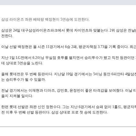
삼성 라이온즈 좌완 베테랑 백정현이 5연승에 도전한다.
삼성은 24일 대구삼성라이온즈파크에서 롯데 자이언츠와 맞붙는다. 2위 삼성은 전날(23
전한다.
이날 선발 백정현은 올 시즌 11경기에서 6승 2패, 평균자책점 3.73을 기록 중이다. 최
지난 1일 LG전에서 6.2이닝 무실점 호투를 펼치면서 승리투수가 됐고 직전 등판이던 지
데 상대로 5연승을 노린다.
올해 롯데전은 두 번째 등판이다. 지난달 19일 경기에서는 5이닝 동안 6피안타 4탈
는 승리투수가 될 수 있을까.
전날 경기에서는 이재현과 디아즈, 강민호, 윤정빈이 좋은 타격감을 보여줬다. 이날 
을지 지켜볼 일이다.
한편 롯데 선발은 좌완 신인 정현수다. 그는 지난 6경기에서 승패 없이 1홀드, 평균자책점 
전 이후 두 번째 선발 등판이다. 삼성 상대로 프로 첫 승에 도전한다.