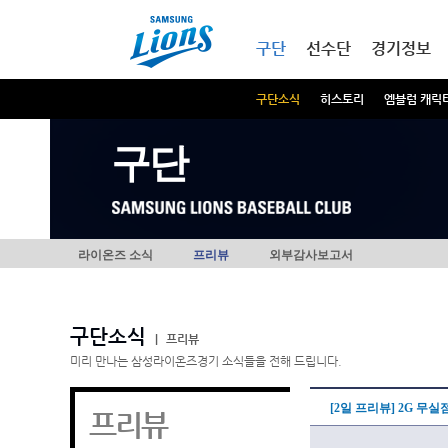
본문내용 바로가기
메인메뉴 바로가기
구단
선수단
경기정보
구단소식
히스토리
엠블럼 캐릭
구단
라이온즈 소식
프리뷰
외부감사보고서
구단소식
|
프리뷰
미리 만나는 삼성라이온즈경기 소식들을 전해 드립니다.
[2일 프리뷰] 2G 무실
프리뷰