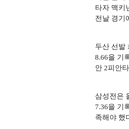
타자 맥키넌
전날 경기에
두산 선발 
8.66을 
안 2피안타
삼성전은 
7.36을 
족해야 했다