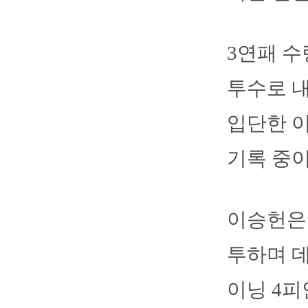
3연패 수
투수로 내
입단한 이
기록 중이다
이승헌은 
투하며 데
이닝 4피