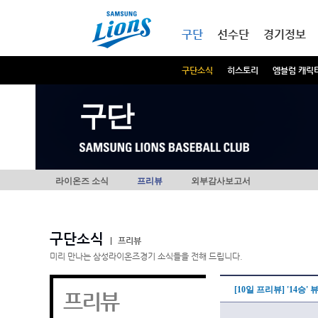
본문내용 바로가기
메인메뉴 바로가기
구단
선수단
경기정보
구단소식
히스토리
엠블럼 캐릭
구단
라이온즈 소식
프리뷰
외부감사보고서
구단소식
|
프리뷰
미리 만나는 삼성라이온즈경기 소식들을 전해 드립니다.
[10일 프리뷰] '14승
프리뷰