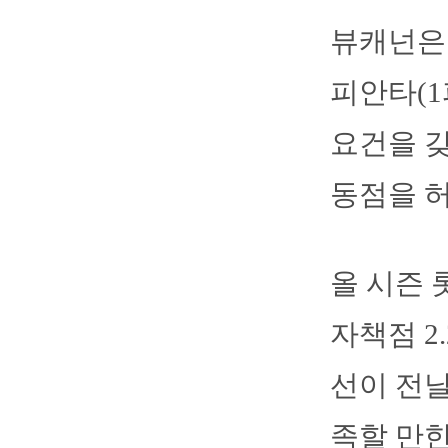
뷰캐넌은 
피안타(1
요건을 
동점을 
올 시즌 
자책점 2
선이 전
족할 만한