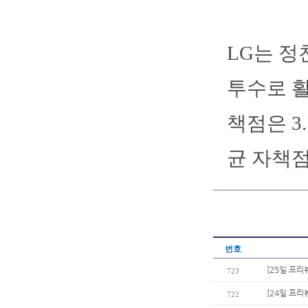
LG는 정
투수로 활
책점은 3
균 자책점은
번호
[25일 프리
723
[24일 프리
722