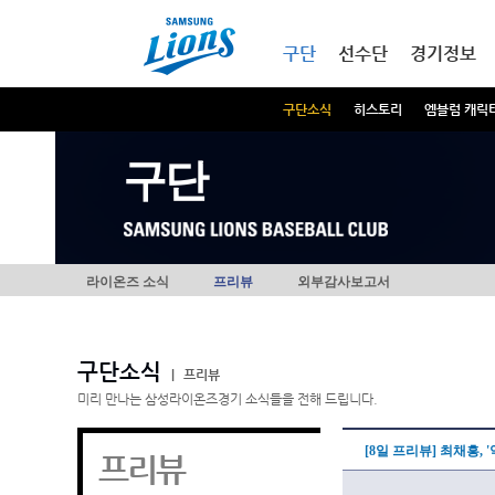
본문내용 바로가기
메인메뉴 바로가기
구단
선수단
경기정보
구단소식
히스토리
엠블럼 캐릭
구단
라이온즈 소식
프리뷰
외부감사보고서
구단소식
|
프리뷰
미리 만나는 삼성라이온즈경기 소식들을 전해 드립니다.
[8일 프리뷰] 최채흥, 
프리뷰