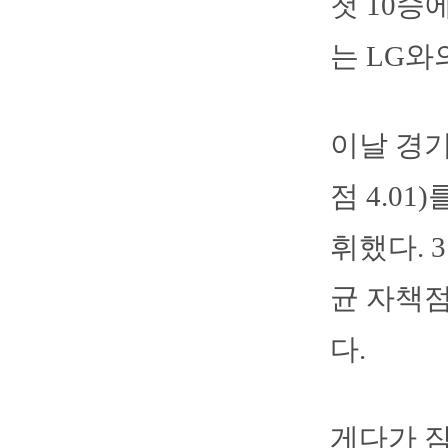
첫 10승
는 LG와
이날 경기
점 4.0
휘했다. 
균 자책점
다.
게다가 