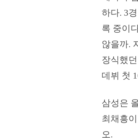
하다. 3
록 중이다
않을까. 
장식했던
데뷔 첫 
삼성은 올
최채흥이 
오.