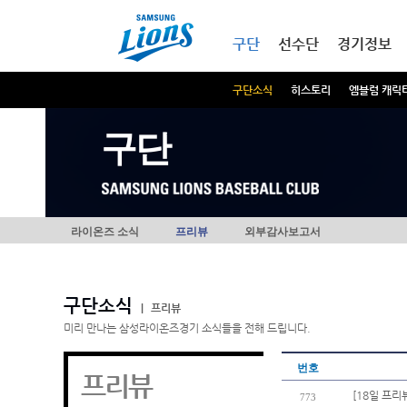
본문내용 바로가기
메인메뉴 바로가기
구단
선수단
경기정보
구단소식
히스토리
엠블럼 캐릭
구단
라이온즈 소식
프리뷰
외부감사보고서
구단소식
|
프리뷰
미리 만나는 삼성라이온즈경기 소식들을 전해 드립니다.
번호
프리뷰
[18일 프리
773